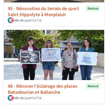
95 - Rénovation du terrain de sport
Réalisé
Saint Hippolyte à Monplaisir
Ville de Lyon
1
0
98 - Rénover l'éclairage des places
Réalisé
Bahadourian et Ballanche
Ville de Lyon
2
0