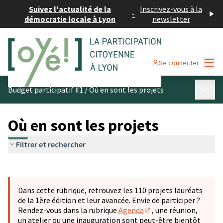
Suivez l'actualité de la
Inscrivez-vous à la
-
démocratie locale à Lyon
newsletter
Menu
Se connecter
Menu p
Budget participatif #1
/
Où en sont les projets
Où en sont les projets
Filtrer et rechercher
Passer la carte
Leaflet
|
©
OpenStreetMap
contributors
L'élément suivant est une carte qui présente les éléments 
+
Dans cette rubrique, retrouvez les 110 projets lauréats
−
de la 1ère édition et leur avancée. Envie de participer ?
Rendez-vous dans la rubrique
Agenda
, une réunion,
(S'ouvre dans un nouve
un atelier ou une inauguration sont peut-être bientôt