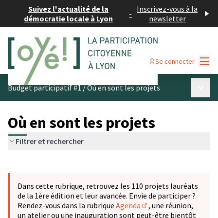
Suivez l'actualité de la
Inscrivez-vous à la
-
démocratie locale à Lyon
newsletter
Menu
Se connecter
Menu p
Budget participatif #1
/
Où en sont les projets
Où en sont les projets
Filtrer et rechercher
Passer la carte
Leaflet
|
©
OpenStreetMap
contributors
L'élément suivant est une carte qui présente les éléments 
+
Dans cette rubrique, retrouvez les 110 projets lauréats
−
de la 1ère édition et leur avancée. Envie de participer ?
Rendez-vous dans la rubrique
Agenda
, une réunion,
(S'ouvre dans un nouve
un atelier ou une inauguration sont peut-être bientôt