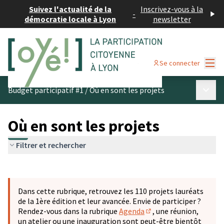
Suivez l'actualité de la
Inscrivez-vous à la
-
démocratie locale à Lyon
newsletter
Menu
Se connecter
Menu p
Budget participatif #1
/
Où en sont les projets
Où en sont les projets
Filtrer et rechercher
Passer la carte
Leaflet
|
©
OpenStreetMap
contributors
L'élément suivant est une carte qui présente les éléments 
+
Dans cette rubrique, retrouvez les 110 projets lauréats
−
de la 1ère édition et leur avancée. Envie de participer ?
Rendez-vous dans la rubrique
Agenda
, une réunion,
(S'ouvre dans un nouve
un atelier ou une inauguration sont peut-être bientôt