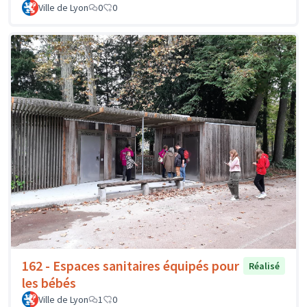
Ville de Lyon
0
0
162 - Espaces sanitaires équipés pour
Réalisé
les bébés
Ville de Lyon
1
0