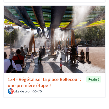
154 - Végétaliser la place Bellecour :
Réalisé
une première étape !
Ville de Lyon
0
0