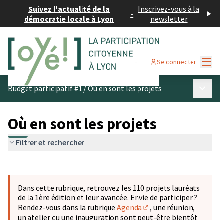
Suivez l'actualité de la
Inscrivez-vous à la
-
démocratie locale à Lyon
newsletter
Menu
Se connecter
Menu p
Budget participatif #1
/
Où en sont les projets
Où en sont les projets
Filtrer et rechercher
Passer la carte
Leaflet
|
©
OpenStreetMap
contributors
L'élément suivant est une carte qui présente les éléments 
+
Dans cette rubrique, retrouvez les 110 projets lauréats
−
de la 1ère édition et leur avancée. Envie de participer ?
Rendez-vous dans la rubrique
Agenda
, une réunion,
(S'ouvre dans un nouve
un atelier ou une inauguration sont peut-être bientôt