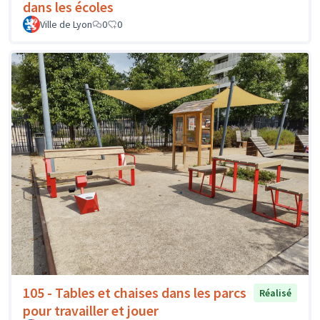
dans les écoles
Ville de Lyon
0
0
105 - Tables et chaises dans les parcs
Réalisé
pour travailler et jouer