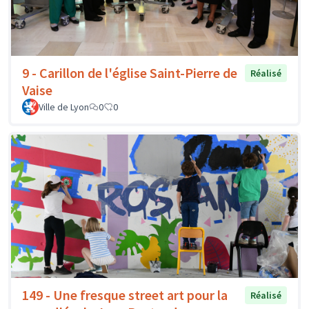
9 - Carillon de l'église Saint-Pierre de
Réalisé
Vaise
Ville de Lyon
0
0
149 - Une fresque street art pour la
Réalisé