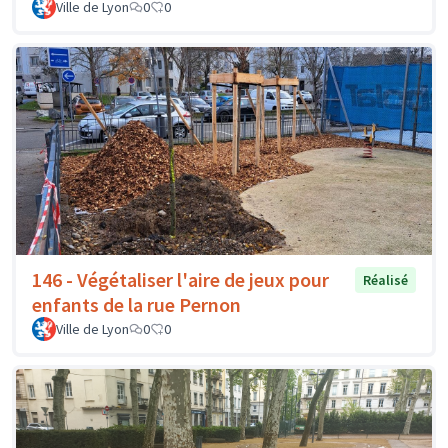
Ville de Lyon
0
0
146 - Végétaliser l'aire de jeux pour
Réalisé
enfants de la rue Pernon
Ville de Lyon
0
0