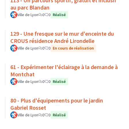
113 - Un parcours sportif, gratuit et inclusif
au parc Blandan
Ville de Lyon
0
0
Réalisé
129 - Une fresque sur le mur d'enceinte du
CROUS résidence André Lirondelle
Ville de Lyon
0
0
En cours de réalisation
61 - Expérimenter l'éclairage à la demande à
Montchat
Ville de Lyon
0
0
Réalisé
80 - Plus d'équipements pour le jardin
Gabriel Rosset
Ville de Lyon
0
0
Réalisé