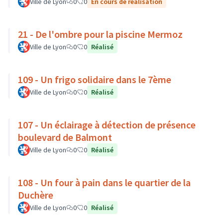
Ville de Lyon
0
0
En cours de réalisation
21 - De l'ombre pour la piscine Mermoz
Ville de Lyon
0
0
Réalisé
109 - Un frigo solidaire dans le 7ème
Ville de Lyon
0
0
Réalisé
107 - Un éclairage à détection de présence
boulevard de Balmont
Ville de Lyon
0
0
Réalisé
108 - Un four à pain dans le quartier de la
Duchère
Ville de Lyon
0
0
Réalisé