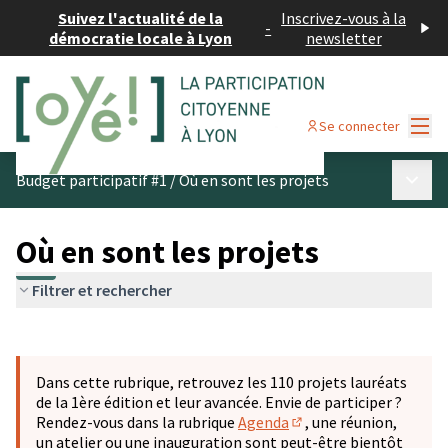
Suivez l'actualité de la
Inscrivez-vous à la
-
démocratie locale à Lyon
newsletter
Menu
Se connecter
Menu p
Budget participatif #1
/
Où en sont les projets
Où en sont les projets
Filtrer et rechercher
Passer la carte
Leaflet
|
©
OpenStreetMap
contributors
L'élément suivant est une carte qui présente les éléments 
+
Dans cette rubrique, retrouvez les 110 projets lauréats
−
de la 1ère édition et leur avancée. Envie de participer ?
Rendez-vous dans la rubrique
Agenda
, une réunion,
(S'ouvre dans un nouve
un atelier ou une inauguration sont peut-être bientôt