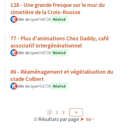
128 - Une grande fresque sur le mur du
cimetière de la Croix-Rousse
Ville de Lyon
0
0
Réalisé
77 - Plus d'animations Chez Daddy, café
associatif intergénérationnel
Ville de Lyon
0
0
Réalisé
86 - Réaménagement et végétalisation du
stade Colbert
Ville de Lyon
1
0
Réalisé
1
2
3
Résultats par page :
50