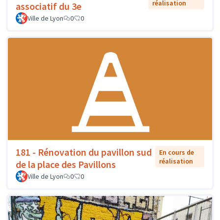
réalisation
associatif du 3e
Ville de Lyon
0
0
181 - Rénovation du pavillon sud
En cours de
réalisation
de la place des Pavillons
Ville de Lyon
0
0