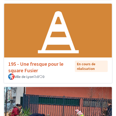
195 - Une fresque pour le
En cours de
réalisation
square Fusier
Ville de Lyon
0
0