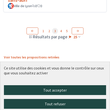
Ville de Lyon
0
0
1
2
3
4
5
Résultats par page :
25
Voir toutes les propositions retirées
Ce site utilise des cookies et vous donne le contrôle sur ceux
que vous souhaitez activer
Conditions d'utilisation
Paramètres des cookies
Plateforme de participation citoyenne de la Ville de Lyon sur X
Plateforme de participation citoyenne de la Ville de Lyon sur Face
Plateforme de participation citoyenne de la Ville de Lyon sur 
Plateforme de participation citoyenne de la Ville de Lyo
Plateforme de participation citoyenne de la Ville d
Tout accepter
(Lien externe)
(Lien externe)
(Lien externe)
(Lien externe)
(Lien externe)
Tout refuser