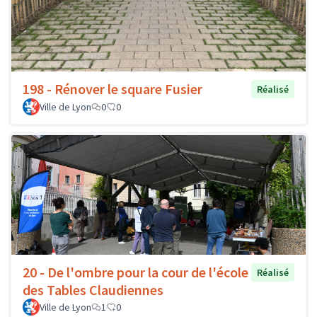
198 - Rénover le square Fusier
Réalisé
Ville de Lyon
0
0
20 - De l'ombre pour la cour de l'école
Réalisé
des Tables Claudiennes
Ville de Lyon
1
0