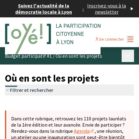
Suivez l'actualité de la
Inscrivez-vous à la
-
démocratie locale à Lyon
newsletter
Menu
Se connecter
Menu p
Budget participatif #1
/
Où en sont les projets
Où en sont les projets
Filtrer et rechercher
Passer la carte
Leaflet
|
©
OpenStreetMap
contributors
L'élément suivant est une carte qui présente les éléments 
+
Dans cette rubrique, retrouvez les 110 projets lauréats
−
de la 1ère édition et leur avancée. Envie de participer ?
Rendez-vous dans la rubrique
Agenda
, une réunion,
(S'ouvre dans un nouve
un atelier ou une inauguration sont peut-être bientôt