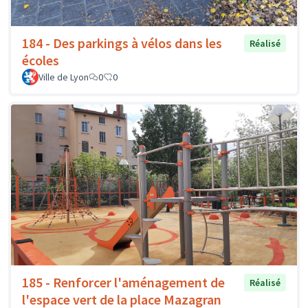
184 - Des parkings à vélos dans les
Réalisé
écoles
Ville de Lyon
0
0
185 - Renforcer l'aménagement de
Réalisé
l'espace vert de la place Mazagran