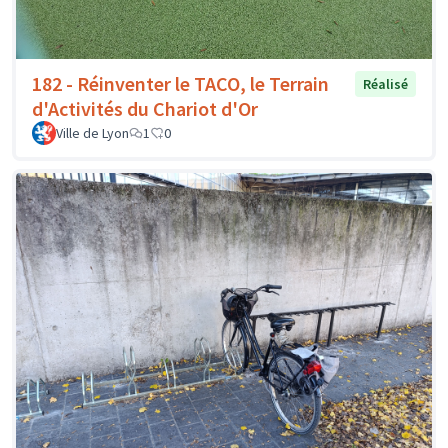
182 - Réinventer le TACO, le Terrain
Réalisé
d'Activités du Chariot d'Or
Ville de Lyon
1
0