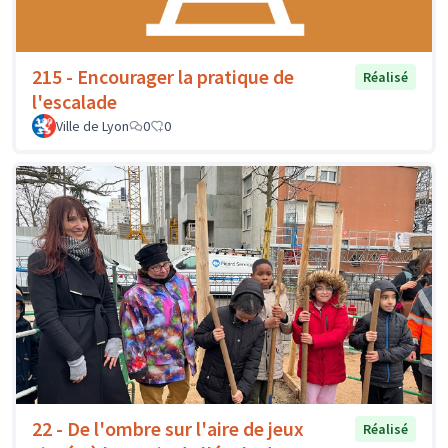
215 - Encourager la pratique de
Réalisé
l'escalade
Ville de Lyon
0
0
22 - De l'ombre sur l'aire de jeux
Réalisé