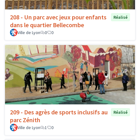
208 - Un parc avec jeux pour enfants
Réalisé
dans le quartier Bellecombe
Ville de Lyon
0
0
209 - Des agrès de sports inclusifs au
Réalisé
parc Zénith
Ville de Lyon
1
0