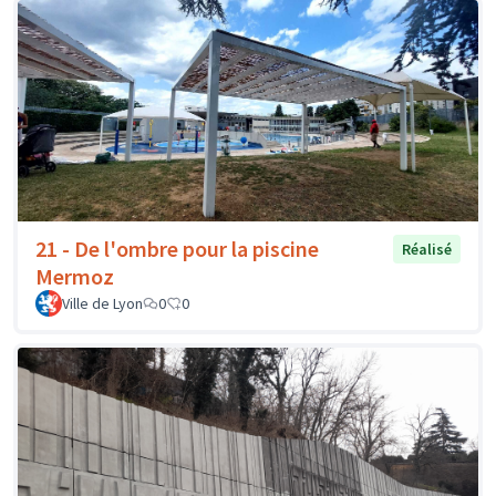
21 - De l'ombre pour la piscine
Réalisé
Mermoz
Ville de Lyon
0
0