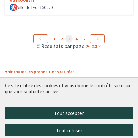
Ville de Lyon
0
0
1
2
3
4
5
Résultats par page :
20
Voir toutes les propositions retirées
Ce site utilise des cookies et vous donne le contrôle sur ceux
que vous souhaitez activer
Conditions d'utilisation
Paramètres des cookies
Plateforme de participation citoyenne de la Ville de Lyon sur X
Plateforme de participation citoyenne de la Ville de Lyon sur Face
Plateforme de participation citoyenne de la Ville de Lyon sur 
Plateforme de participation citoyenne de la Ville de Lyo
Plateforme de participation citoyenne de la Ville d
Tout accepter
(Lien externe)
(Lien externe)
(Lien externe)
(Lien externe)
(Lien externe)
Tout refuser