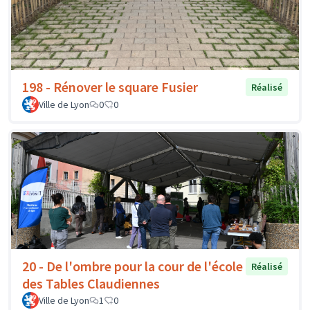
198 - Rénover le square Fusier
Réalisé
Ville de Lyon
0
0
20 - De l'ombre pour la cour de l'école
Réalisé
des Tables Claudiennes
Ville de Lyon
1
0