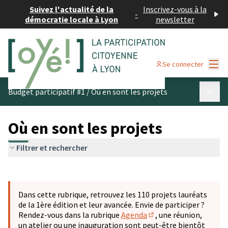
Suivez l'actualité de la
Inscrivez-vous à la
-
démocratie locale à Lyon
newsletter
Menu
Se connecter
Menu p
Budget participatif #1
/
Où en sont les projets
Où en sont les projets
Filtrer et rechercher
Passer la carte
Leaflet
|
©
OpenStreetMap
contributors
L'élément suivant est une carte qui présente les éléments 
+
Dans cette rubrique, retrouvez les 110 projets lauréats
−
de la 1ère édition et leur avancée. Envie de participer ?
Rendez-vous dans la rubrique
Agenda
, une réunion,
(S'ouvre dans un nouve
un atelier ou une inauguration sont peut-être bientôt