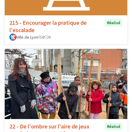
215 - Encourager la pratique de
Réalisé
l'escalade
Ville de Lyon
0
0
22 - De l'ombre sur l'aire de jeux
Réalisé