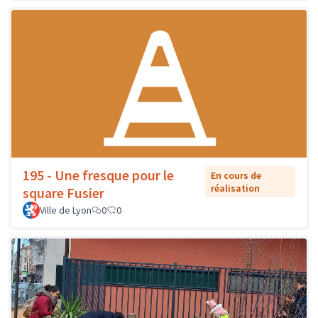
195 - Une fresque pour le
En cours de
réalisation
square Fusier
Ville de Lyon
0
0