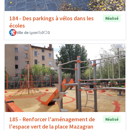
184 - Des parkings à vélos dans les
Réalisé
écoles
Ville de Lyon
0
0
185 - Renforcer l'aménagement de
Réalisé
l'espace vert de la place Mazagran