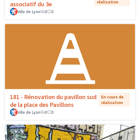
réalisation
associatif du 3e
Ville de Lyon
0
0
181 - Rénovation du pavillon sud
En cours de
réalisation
de la place des Pavillons
Ville de Lyon
0
0