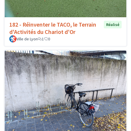
182 - Réinventer le TACO, le Terrain
Réalisé
d'Activités du Chariot d'Or
Ville de Lyon
1
0