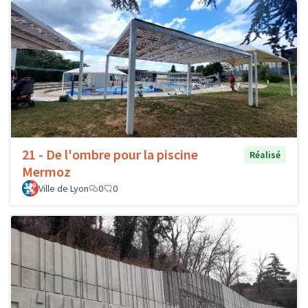
21 - De l'ombre pour la piscine
Réalisé
Mermoz
Ville de Lyon
0
0