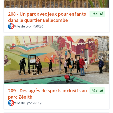
208 - Un parc avec jeux pour enfants
Réalisé
dans le quartier Bellecombe
Ville de Lyon
0
0
209 - Des agrès de sports inclusifs au
Réalisé
parc Zénith
Ville de Lyon
1
0