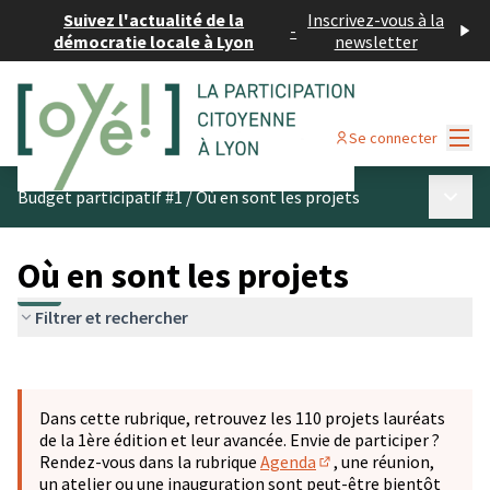
Suivez l'actualité de la
Inscrivez-vous à la
-
démocratie locale à Lyon
newsletter
Menu
Se connecter
Menu p
Budget participatif #1
/
Où en sont les projets
Où en sont les projets
Filtrer et rechercher
Passer la carte
Leaflet
|
©
OpenStreetMap
contributors
L'élément suivant est une carte qui présente les éléments 
+
Dans cette rubrique, retrouvez les 110 projets lauréats
−
de la 1ère édition et leur avancée. Envie de participer ?
Rendez-vous dans la rubrique
Agenda
, une réunion,
(S'ouvre dans un nouve
un atelier ou une inauguration sont peut-être bientôt