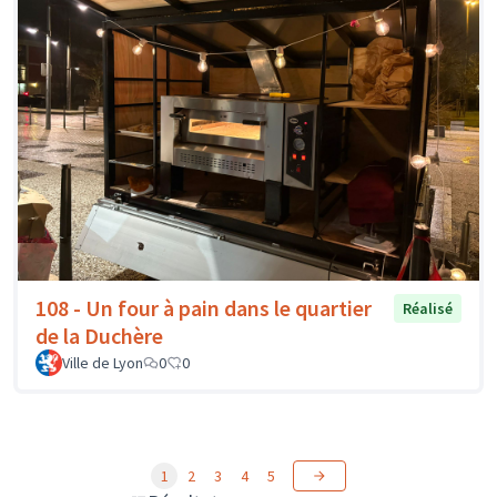
108 - Un four à pain dans le quartier
Réalisé
de la Duchère
Ville de Lyon
0
0
1
2
3
4
5