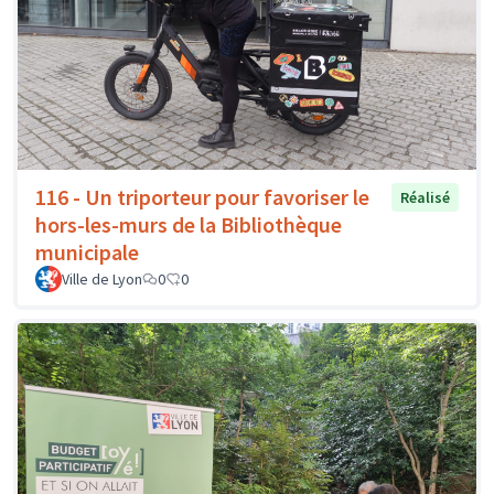
116 - Un triporteur pour favoriser le
Réalisé
hors-les-murs de la Bibliothèque
municipale
Ville de Lyon
0
0