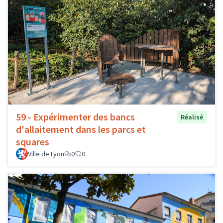
59 - Expérimenter des bancs
Réalisé
d'allaitement dans les parcs et
squares
Ville de Lyon
0
0