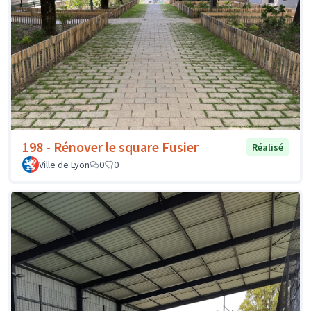
198 - Rénover le square Fusier
Réalisé
Ville de Lyon
0
0