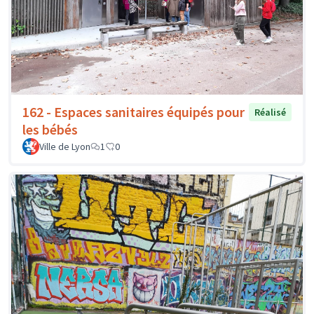
162 - Espaces sanitaires équipés pour
Réalisé
les bébés
Ville de Lyon
1
0