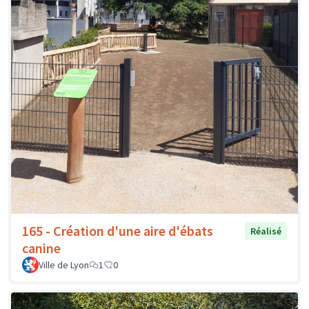
165 - Création d'une aire d'ébats
Réalisé
canine
Ville de Lyon
1
0