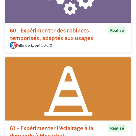
60 - Expérimenter des robinets
Réalisé
temporisés, adaptés aux usages
Ville de Lyon
0
0
61 - Expérimenter l'éclairage à la
Réalisé
demande à Montchat