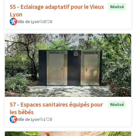
55 - Eclairage adaptatif pour le Vieux
Réalisé
Lyon
Ville de Lyon
0
0
57 - Espaces sanitaires équipés pour
Réalisé
les bébés
Ville de Lyon
1
0