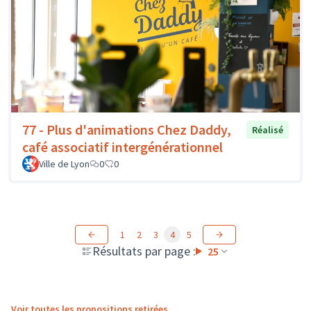
77 - Plus d'animations Chez Daddy,
Réalisé
café associatif intergénérationnel
Ville de Lyon
0
0
1
2
3
4
5
Résultats par page :
25
Voir toutes les propositions retirées