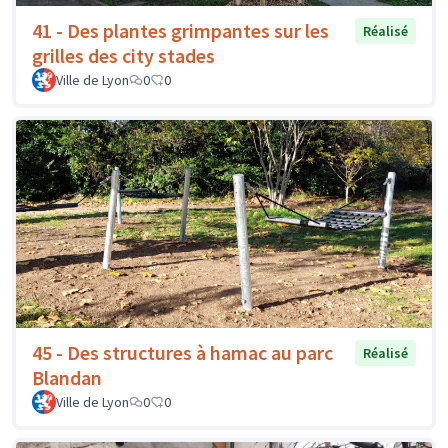
41 - Des plantes grimpantes sur les
Réalisé
grilles des city stades
Ville de Lyon
0
0
45 - Des structures à hamac au parc
Réalisé
Blandan
Ville de Lyon
0
0