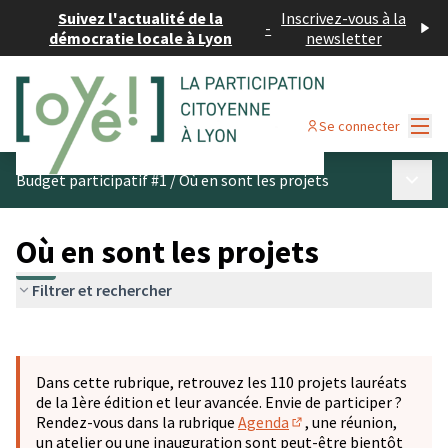
Suivez l'actualité de la
Inscrivez-vous à la
-
démocratie locale à Lyon
newsletter
Menu
Se connecter
Menu p
Budget participatif #1
/
Où en sont les projets
Où en sont les projets
Filtrer et rechercher
Passer la carte
Leaflet
|
©
OpenStreetMap
contributors
L'élément suivant est une carte qui présente les éléments 
+
Dans cette rubrique, retrouvez les 110 projets lauréats
−
de la 1ère édition et leur avancée. Envie de participer ?
Rendez-vous dans la rubrique
Agenda
, une réunion,
(S'ouvre dans un nouve
un atelier ou une inauguration sont peut-être bientôt