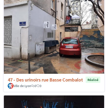
47 - Des urinoirs rue Basse Combalot
Réalisé
Ville de Lyon
0
0