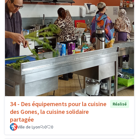
34 - Des équipements pour la cuisine
Réalisé
des Gones, la cuisine solidaire
partagée
Ville de Lyon
0
0