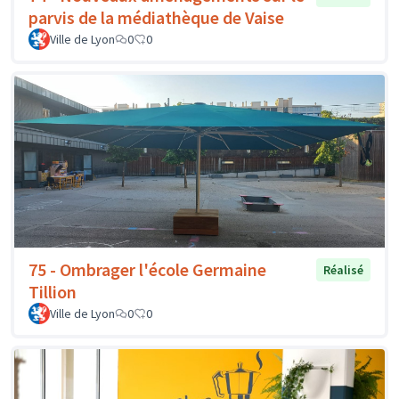
parvis de la médiathèque de Vaise
Ville de Lyon
0
0
75 - Ombrager l'école Germaine
Réalisé
Tillion
Ville de Lyon
0
0