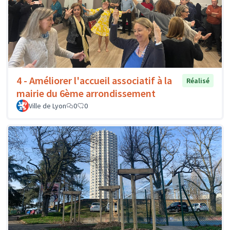
4 - Améliorer l'accueil associatif à la
Réalisé
mairie du 6ème arrondissement
Ville de Lyon
0
0