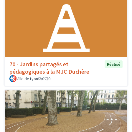
70 - Jardins partagés et
Réalisé
pédagogiques à la MJC Duchère
Ville de Lyon
0
0