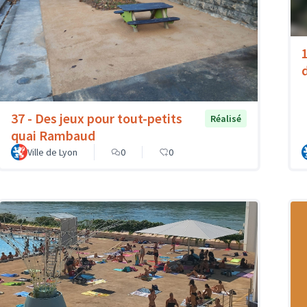
37 - Des jeux pour tout-petits
Réalisé
quai Rambaud
Ville de Lyon
0
0