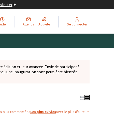
wsletter
Aide
Agenda
Activité
Se connecter
Leaflet
|
©
OpenStreetMap
contributors
ge comme des points de carte. L'élément peut être utilisé ave
e édition et leur avancée. Envie de participer ?
er ou une inauguration sont peut-être bientôt
nglet)
es plus commentées
Les plus suivies
Avec le plus d'auteurs