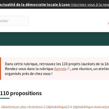
actualité de la démocratie locale à Lyon
-
Inscrivez-vous à la ne
eur
 la carte
t suivant est une carte qui présente les éléments de cette pa
Dans cette rubrique, retrouvez les 110 projets lauréats de la 1èr
Rendez-vous dans la rubrique
Agenda
, une réunion, un ateli
(S'ouvre dans un nouvel o
organisés près de chez vous !
110 propositions
Aléatoire
Les plus récentes
A-Z (alphabétique)
Z-A (alphabétique inverse)
L