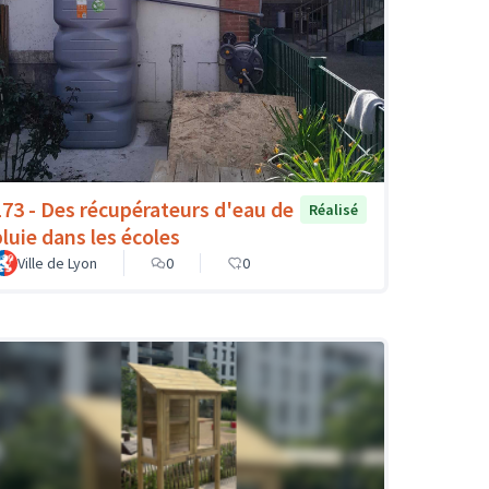
173 - Des récupérateurs d'eau de
Réalisé
pluie dans les écoles
Ville de Lyon
0
0