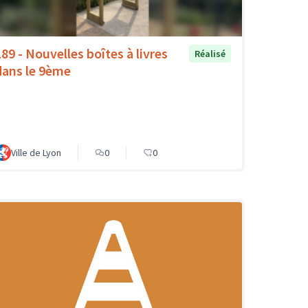
189 - Nouvelles boîtes à livres
Réalisé
dans le 9ème
Ville de Lyon
0
0