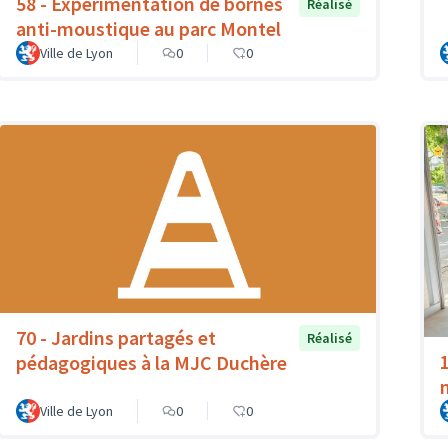
58 - Expérimentation de bornes
Réalisé
anti-moustique au parc Montel
Ville de Lyon
0
0
70 - Jardins partagés et
Réalisé
pédagogiques à la MJC Duchère
Ville de Lyon
0
0