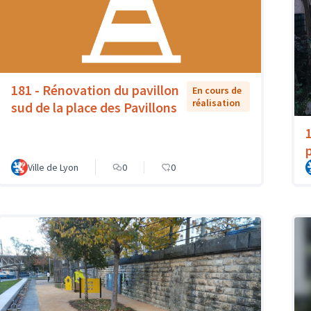
181 - Rénovation du pavillon
En cours de
réalisation
sud de la place des Pavillons
Ville de Lyon
0
0