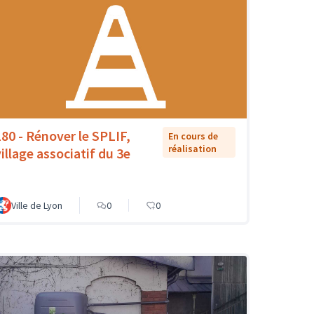
180 - Rénover le SPLIF,
En cours de
réalisation
village associatif du 3e
Ville de Lyon
0
0