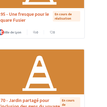
195 - Une fresque pour le
En cours de
réalisation
square Fusier
Ville de Lyon
0
0
170 - Jardin partagé pour
En cours
de
l'inclusion des gens du voyage