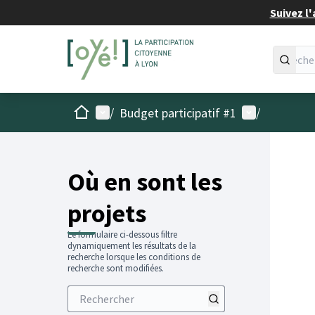
Suivez l'
Accueil
Menu principal
Menu utilisat
/
Budget participatif #1
/
Passer
L'élémen
+
−
Où en sont les
projets
Le formulaire ci-dessous filtre
dynamiquement les résultats de la
recherche lorsque les conditions de
recherche sont modifiées.