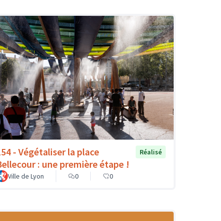
154 - Végétaliser la place
Réalisé
Bellecour : une première étape !
Ville de Lyon
0
0