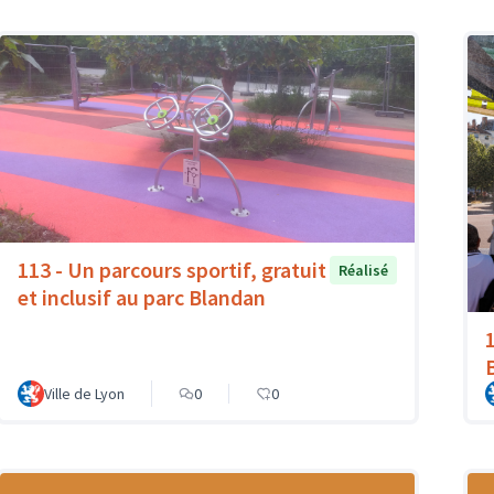
113 - Un parcours sportif, gratuit
Réalisé
et inclusif au parc Blandan
Ville de Lyon
0
0