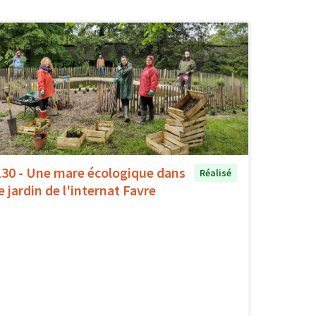
130 - Une mare écologique dans
Réalisé
e jardin de l'internat Favre