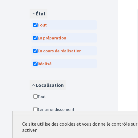
État
Tout
En préparation
En cours de réalisation
Réalisé
Localisation
Tout
1er arrondissement
2e arrondissement
Ce site utilise des cookies et vous donne le contrôle su
activer
3e arrondissement