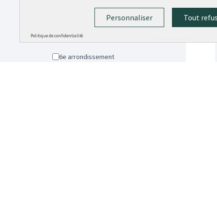
4e arrondissement
Personnaliser
Tout refu
5e arrondissement
Politique de confidentialité
6e arrondissement
7e arrondissement
8e arrondissement
9e arrondissement
Non localisé
Catégorie
Tout
Cadre de vie