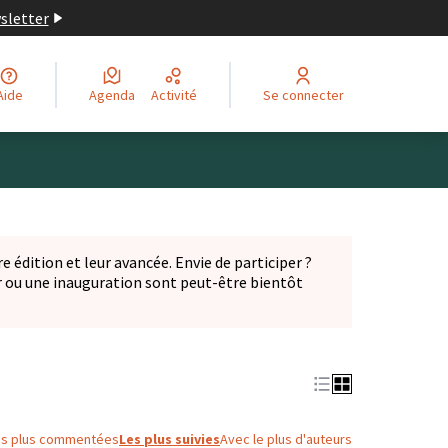
wsletter
Aide
Agenda
Activité
Se connecter
Leaflet
|
©
OpenStreetMap
contributors
ge comme des points de carte. L'élément peut être utilisé ave
e édition et leur avancée. Envie de participer ?
er ou une inauguration sont peut-être bientôt
nglet)
es plus commentées
Les plus suivies
Avec le plus d'auteurs