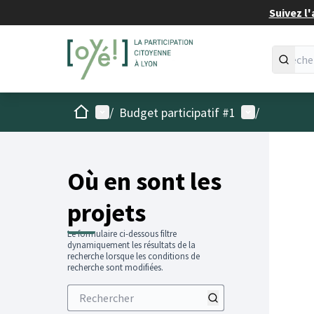
Suivez l'
Accueil
Menu principal
Menu utilisat
/
Budget participatif #1
/
Passer
L'élémen
+
−
Où en sont les
projets
Le formulaire ci-dessous filtre
dynamiquement les résultats de la
recherche lorsque les conditions de
recherche sont modifiées.