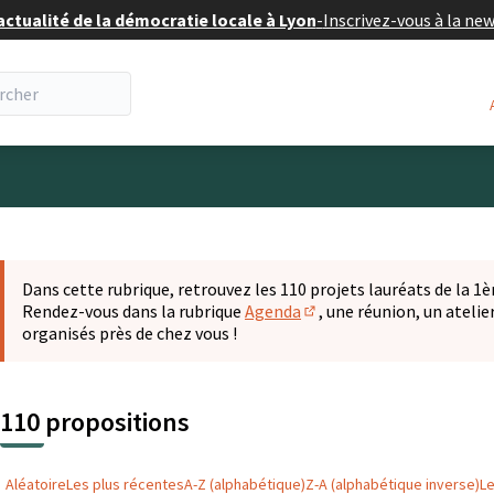
actualité de la démocratie locale à Lyon
-
Inscrivez-vous à la ne
eur
 la carte
t suivant est une carte qui présente les éléments de cette pa
Dans cette rubrique, retrouvez les 110 projets lauréats de la 1èr
Rendez-vous dans la rubrique
Agenda
, une réunion, un ateli
(S'ouvre dans un nouvel o
organisés près de chez vous !
110 propositions
Aléatoire
Les plus récentes
A-Z (alphabétique)
Z-A (alphabétique inverse)
L