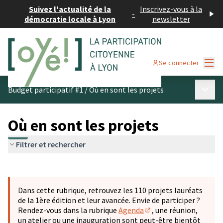
Suivez l'actualité de la
Inscrivez-vous à la
-
démocratie locale à Lyon
newsletter
Menu
Se connecter
Menu p
Budget participatif #1
/
Où en sont les projets
Où en sont les projets
Filtrer et rechercher
Passer la carte
Leaflet
|
©
OpenStreetMap
contributors
L'élément suivant est une carte qui présente les éléments 
+
Dans cette rubrique, retrouvez les 110 projets lauréats
−
de la 1ère édition et leur avancée. Envie de participer ?
Rendez-vous dans la rubrique
Agenda
, une réunion,
(S'ouvre dans un nouve
un atelier ou une inauguration sont peut-être bientôt