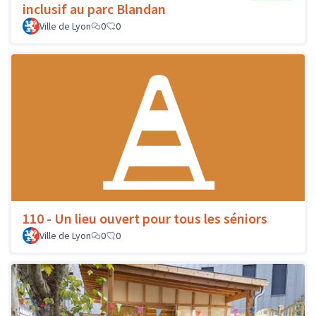
inclusif au parc Blandan
Ville de Lyon
0
0
110 - Un lieu ouvert pour tous les séniors
Ville de Lyon
0
0