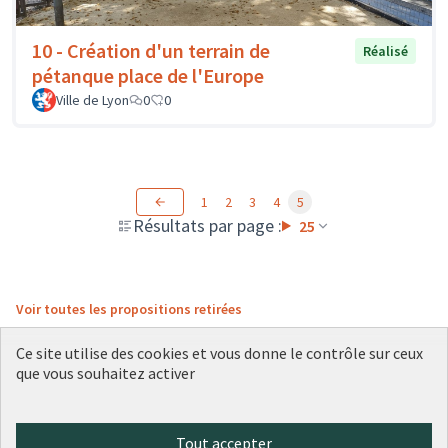
10 - Création d'un terrain de
Réalisé
pétanque place de l'Europe
Ville de Lyon
0
0
1
2
3
4
5
Résultats par page :
25
Voir toutes les propositions retirées
Ce site utilise des cookies et vous donne le contrôle sur ceux
que vous souhaitez activer
Conditions d'utilisation
Paramètres des cookies
Plateforme de participation citoyenne de la Ville de Lyon sur X
Plateforme de participation citoyenne de la Ville de Lyon sur Face
Plateforme de participation citoyenne de la Ville de Lyon sur 
Plateforme de participation citoyenne de la Ville de Lyo
Plateforme de participation citoyenne de la Ville d
Tout accepter