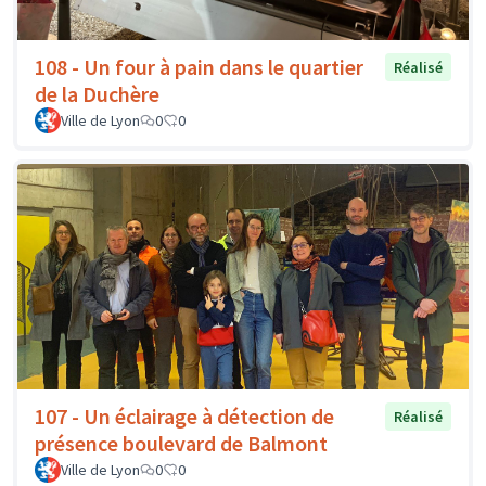
108 - Un four à pain dans le quartier
Réalisé
de la Duchère
Ville de Lyon
0
0
107 - Un éclairage à détection de
Réalisé
présence boulevard de Balmont
Ville de Lyon
0
0