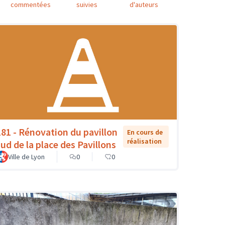
commentées
suivies
d'auteurs
181 - Rénovation du pavillon
En cours de
réalisation
sud de la place des Pavillons
Ville de Lyon
0
0