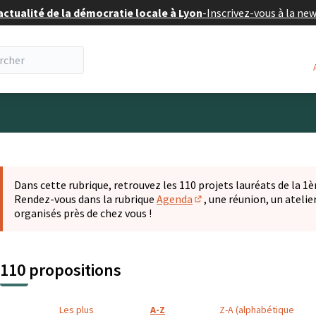
actualité de la démocratie locale à Lyon
-
Inscrivez-vous à la ne
eur
 la carte
t suivant est une carte qui présente les éléments de cette pa
Dans cette rubrique, retrouvez les 110 projets lauréats de la 1èr
Rendez-vous dans la rubrique
Agenda
, une réunion, un ateli
(S'ouvre dans un nouvel o
organisés près de chez vous !
110 propositions
Les plus
A-Z
Z-A (alphabétique