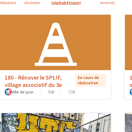
Aléatoire
récentes
(alphabétique)
inverse)
180 - Rénover le SPLIF,
En cours de
réalisation
village associatif du 3e
Ville de Lyon
0
0