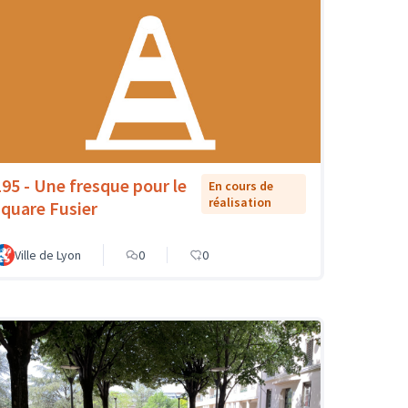
195 - Une fresque pour le
En cours de
réalisation
square Fusier
Ville de Lyon
0
0