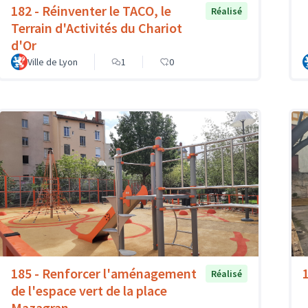
182 - Réinventer le TACO, le
Réalisé
Terrain d'Activités du Chariot
d'Or
Ville de Lyon
1
0
185 - Renforcer l'aménagement
Réalisé
de l'espace vert de la place
Mazagran