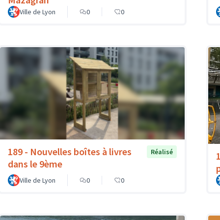
Ville de Lyon
0
0
189 - Nouvelles boîtes à livres
Réalisé
dans le 9ème
Ville de Lyon
0
0