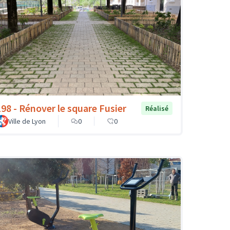
198 - Rénover le square Fusier
Réalisé
Ville de Lyon
0
0