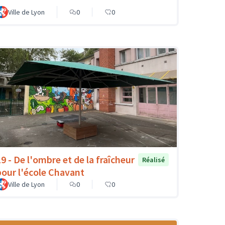
Ville de Lyon
0
0
19 - De l'ombre et de la fraîcheur
Réalisé
pour l'école Chavant
Ville de Lyon
0
0