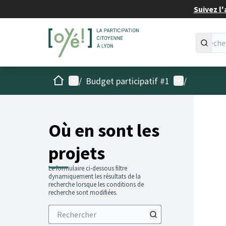
Suivez l'
Accueil
Menu principal
Menu utilisat
/
Budget participatif #1
/
Passer
L'élémen
+
−
Où en sont les
projets
Le formulaire ci-dessous filtre
dynamiquement les résultats de la
recherche lorsque les conditions de
recherche sont modifiées.