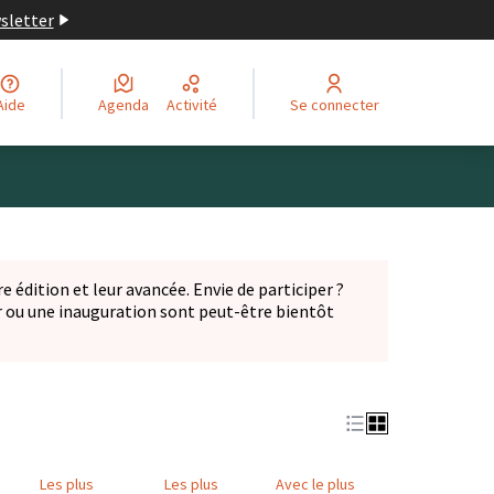
wsletter
Aide
Agenda
Activité
Se connecter
Leaflet
|
©
OpenStreetMap
contributors
ge comme des points de carte. L'élément peut être utilisé ave
e édition et leur avancée. Envie de participer ?
er ou une inauguration sont peut-être bientôt
nglet)
Les plus
Les plus
Avec le plus