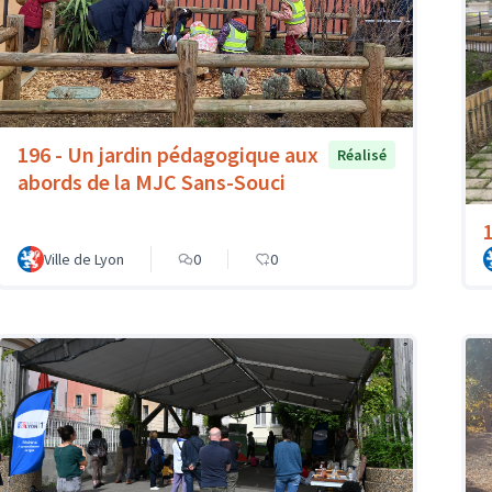
196 - Un jardin pédagogique aux
Réalisé
abords de la MJC Sans-Souci
Ville de Lyon
0
0