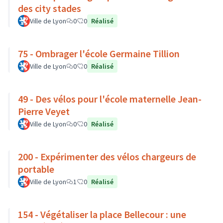
des city stades
Ville de Lyon
0
0
Réalisé
75 - Ombrager l'école Germaine Tillion
Ville de Lyon
0
0
Réalisé
49 - Des vélos pour l'école maternelle Jean-
Pierre Veyet
Ville de Lyon
0
0
Réalisé
200 - Expérimenter des vélos chargeurs de
portable
Ville de Lyon
1
0
Réalisé
154 - Végétaliser la place Bellecour : une