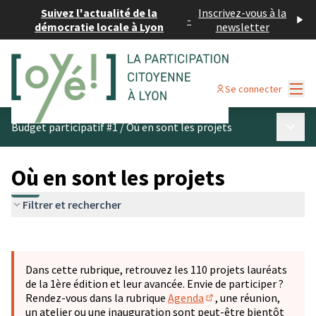
Suivez l'actualité de la
Inscrivez-vous à la
-
démocratie locale à Lyon
newsletter
Menu
Se connecter
Menu p
Budget participatif #1
/
Où en sont les projets
Où en sont les projets
Filtrer et rechercher
Passer la carte
Leaflet
|
©
OpenStreetMap
contributors
L'élément suivant est une carte qui présente les éléments 
+
Dans cette rubrique, retrouvez les 110 projets lauréats
−
de la 1ère édition et leur avancée. Envie de participer ?
Rendez-vous dans la rubrique
Agenda
, une réunion,
(S'ouvre dans un nouve
un atelier ou une inauguration sont peut-être bientôt