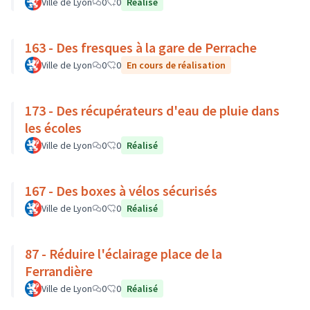
Ville de Lyon
0
0
Réalisé
163 - Des fresques à la gare de Perrache
Ville de Lyon
0
0
En cours de réalisation
173 - Des récupérateurs d'eau de pluie dans
les écoles
Ville de Lyon
0
0
Réalisé
167 - Des boxes à vélos sécurisés
Ville de Lyon
0
0
Réalisé
87 - Réduire l'éclairage place de la
Ferrandière
Ville de Lyon
0
0
Réalisé