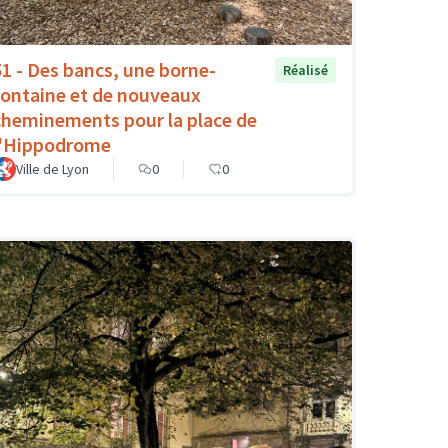
51 - Des bancs, une borne-
Réalisé
fontaine et de nouveaux
cheminements pour la place de
l'Hippodrome
Ville de Lyon
0
0