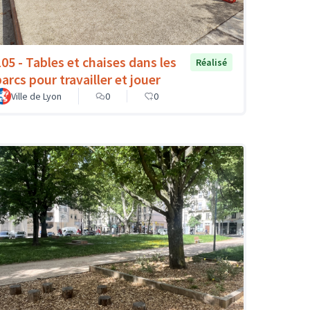
105 - Tables et chaises dans les
Réalisé
arcs pour travailler et jouer
Ville de Lyon
0
0