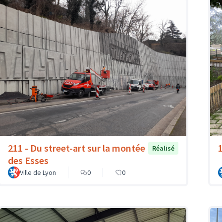
211 - Du street-art sur la montée
Réalisé
des Esses
Ville de Lyon
0
0