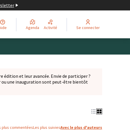
wsletter
Aide
Agenda
Activité
Se connecter
Leaflet
|
©
OpenStreetMap
contributors
ge comme des points de carte. L'élément peut être utilisé ave
e édition et leur avancée. Envie de participer ?
er ou une inauguration sont peut-être bientôt
nglet)
s plus commentées
Les plus suivies
Avec le plus d'auteurs