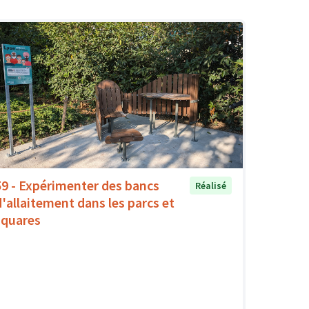
59 - Expérimenter des bancs
Réalisé
d'allaitement dans les parcs et
squares