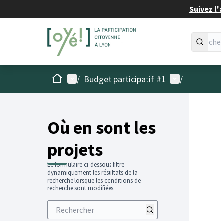
Suivez l'
Accueil
Menu principal
Menu utilisat
/
Budget participatif #1
/
Passer
L'élémen
+
−
Où en sont les
projets
Le formulaire ci-dessous filtre
dynamiquement les résultats de la
recherche lorsque les conditions de
recherche sont modifiées.