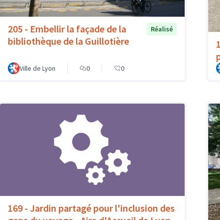
205 - Embellir la façade de la
Réalisé
bibliothèque de la Guillotière
p
Ville de Lyon
0
0
169 - Jardin partagé pour l'inclusion des