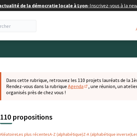
actualité de la démocratie locale à Lyon
-
Inscrivez-vous à la ne
eur
 la carte
t suivant est une carte qui présente les éléments de cette pa
Dans cette rubrique, retrouvez les 110 projets lauréats de la 1èr
Rendez-vous dans la rubrique
Agenda
, une réunion, un ateli
(S'ouvre dans un nouvel o
organisés près de chez vous !
110 propositions
Aléatoire
Les plus récentes
A-Z (alphabétique)
Z-A (alphabétique inverse)
Le