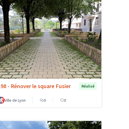
198 - Rénover le square Fusier
Réalisé
Ville de Lyon
0
0