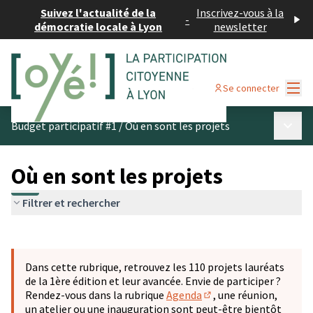
Suivez l'actualité de la
Inscrivez-vous à la
-
démocratie locale à Lyon
newsletter
Menu
Se connecter
Menu p
Budget participatif #1
/
Où en sont les projets
Où en sont les projets
Filtrer et rechercher
Passer la carte
Leaflet
|
©
OpenStreetMap
contributors
L'élément suivant est une carte qui présente les éléments 
+
Dans cette rubrique, retrouvez les 110 projets lauréats
−
de la 1ère édition et leur avancée. Envie de participer ?
Rendez-vous dans la rubrique
Agenda
, une réunion,
(S'ouvre dans un nouve
un atelier ou une inauguration sont peut-être bientôt