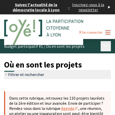
Suivez l'actualité de la
Inscrivez-vous à la
-
démocratie locale à Lyon
newsletter
Menu
Se connecter
Menu p
Budget participatif #1
/
Où en sont les projets
Où en sont les projets
Filtrer et rechercher
Passer la carte
Leaflet
|
©
OpenStreetMap
contributors
L'élément suivant est une carte qui présente les éléments 
+
Dans cette rubrique, retrouvez les 110 projets lauréats
−
de la 1ère édition et leur avancée. Envie de participer ?
Rendez-vous dans la rubrique
Agenda
, une réunion,
(S'ouvre dans un nouve
un atelier ou une inauguration sont peut-être bientôt