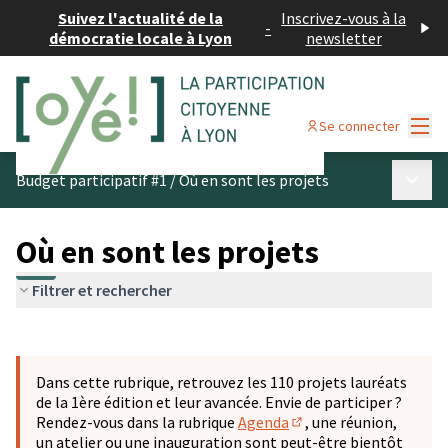
Suivez l'actualité de la
Inscrivez-vous à la
-
démocratie locale à Lyon
newsletter
Menu
Se connecter
Menu p
Budget participatif #1
/
Où en sont les projets
Où en sont les projets
Filtrer et rechercher
Passer la carte
Leaflet
|
©
OpenStreetMap
contributors
L'élément suivant est une carte qui présente les éléments 
+
Dans cette rubrique, retrouvez les 110 projets lauréats
−
de la 1ère édition et leur avancée. Envie de participer ?
Rendez-vous dans la rubrique
Agenda
, une réunion,
(S'ouvre dans un nouve
un atelier ou une inauguration sont peut-être bientôt