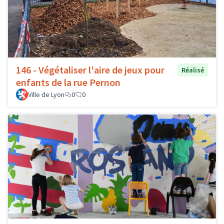
146 - Végétaliser l'aire de jeux pour
Réalisé
enfants de la rue Pernon
Ville de Lyon
0
0