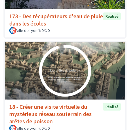
173 - Des récupérateurs d'eau de pluie
Réalisé
dans les écoles
Ville de Lyon
0
0
18 - Créer une visite virtuelle du
Réalisé
mystérieux réseau souterrain des
arêtes de poisson
Ville de Lyon
0
0