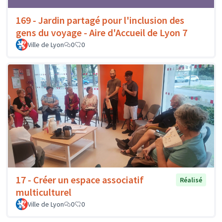
169 - Jardin partagé pour l'inclusion des
gens du voyage - Aire d'Accueil de Lyon 7
Ville de Lyon
0
0
17 - Créer un espace associatif
Réalisé
multiculturel
Ville de Lyon
0
0