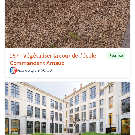
157 - Végétaliser la cour de l'école
Réalisé
Commandant Arnaud
Ville de Lyon
0
0