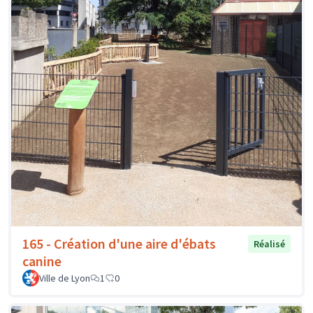
165 - Création d'une aire d'ébats
Réalisé
canine
Ville de Lyon
1
0