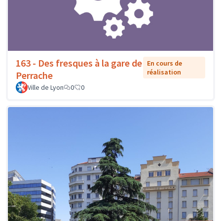
163 - Des fresques à la gare de
En cours de
réalisation
Perrache
Ville de Lyon
0
0