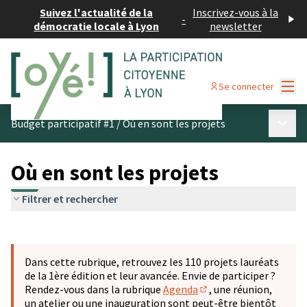
Suivez l'actualité de la
Inscrivez-vous à la
-
démocratie locale à Lyon
newsletter
Menu
Se connecter
Menu p
Budget participatif #1
/
Où en sont les projets
Où en sont les projets
Filtrer et rechercher
Passer la carte
Leaflet
|
©
OpenStreetMap
contributors
L'élément suivant est une carte qui présente les éléments 
+
Dans cette rubrique, retrouvez les 110 projets lauréats
−
de la 1ère édition et leur avancée. Envie de participer ?
Rendez-vous dans la rubrique
Agenda
, une réunion,
(S'ouvre dans un nouve
un atelier ou une inauguration sont peut-être bientôt