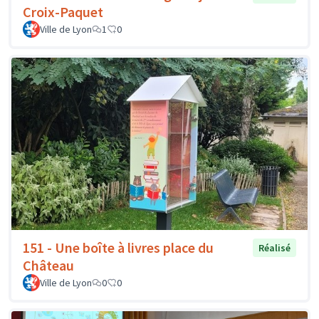
Croix-Paquet
Ville de Lyon
1
0
151 - Une boîte à livres place du
Réalisé
Château
Ville de Lyon
0
0