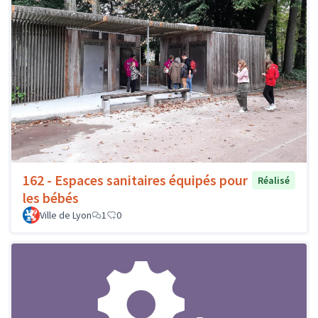
162 - Espaces sanitaires équipés pour
Réalisé
les bébés
Ville de Lyon
1
0