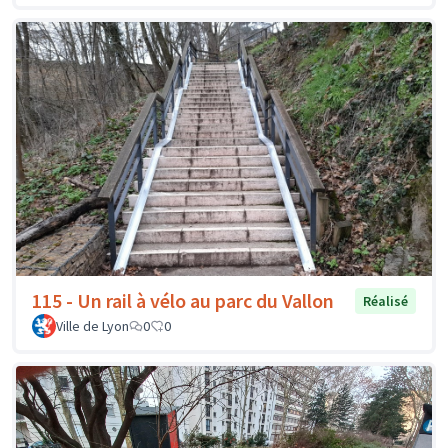
115 - Un rail à vélo au parc du Vallon
Réalisé
Ville de Lyon
0
0