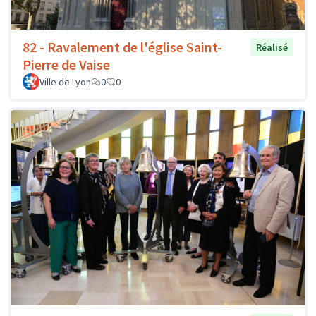
82 - Ravalement de l'église Saint-
Réalisé
Pierre de Vaise
Ville de Lyon
0
0