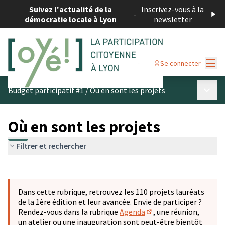
Suivez l'actualité de la
Inscrivez-vous à la
-
démocratie locale à Lyon
newsletter
Menu
Se connecter
Menu p
Budget participatif #1
/
Où en sont les projets
Où en sont les projets
Filtrer et rechercher
Passer la carte
Leaflet
|
©
OpenStreetMap
contributors
L'élément suivant est une carte qui présente les éléments 
+
Dans cette rubrique, retrouvez les 110 projets lauréats
−
de la 1ère édition et leur avancée. Envie de participer ?
Rendez-vous dans la rubrique
Agenda
, une réunion,
(S'ouvre dans un nouve
un atelier ou une inauguration sont peut-être bientôt