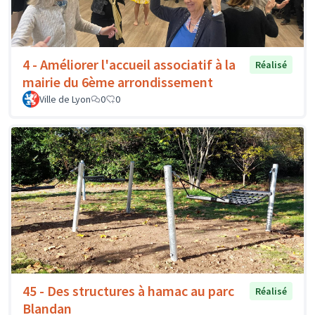
4 - Améliorer l'accueil associatif à la
Réalisé
mairie du 6ème arrondissement
Ville de Lyon
0
0
45 - Des structures à hamac au parc
Réalisé
Blandan