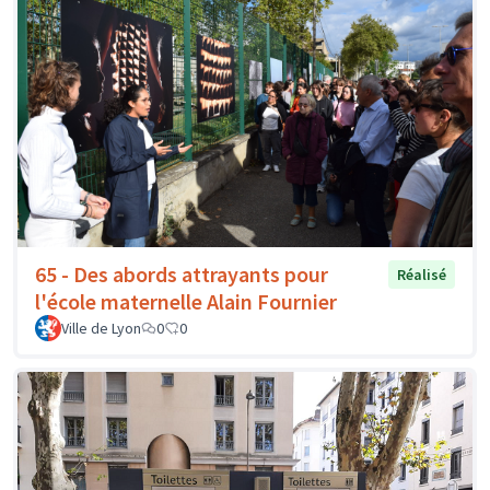
65 - Des abords attrayants pour
Réalisé
l'école maternelle Alain Fournier
Ville de Lyon
0
0