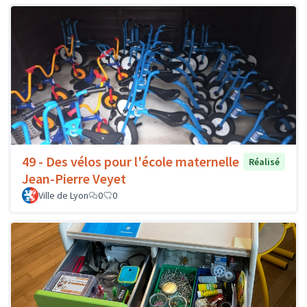
49 - Des vélos pour l'école maternelle
Réalisé
Jean-Pierre Veyet
Ville de Lyon
0
0