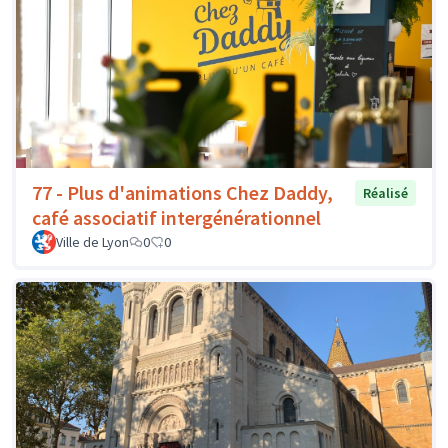
77 - Plus d'animations Chez Daddy,
Réalisé
café associatif intergénérationnel
Ville de Lyon
0
0