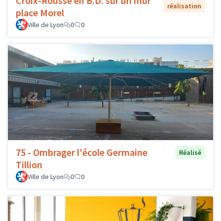
Croix-Rousse en B.D. sur un mur
réalisation
place Morel
Ville de Lyon
0
0
75 - Ombrager l'école Germaine
Réalisé
Tillion
Ville de Lyon
0
0