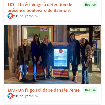
107 - Un éclairage à détection de
Réalisé
présence boulevard de Balmont
Ville de Lyon
0
0
109 - Un frigo solidaire dans le 7ème
Réalisé
Ville de Lyon
0
0