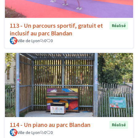
113 - Un parcours sportif, gratuit et
Réalisé
inclusif au parc Blandan
Ville de Lyon
0
0
114 - Un piano au parc Blandan
Réalisé
Ville de Lyon
0
0