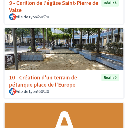
9 - Carillon de l'église Saint-Pierre de
Réalisé
Vaise
Ville de Lyon
0
0
10 - Création d'un terrain de
Réalisé
pétanque place de l'Europe
Ville de Lyon
0
0