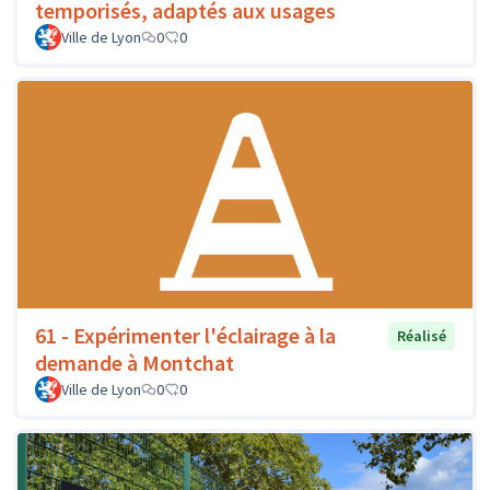
temporisés, adaptés aux usages
Ville de Lyon
0
0
61 - Expérimenter l'éclairage à la
Réalisé
demande à Montchat
Ville de Lyon
0
0