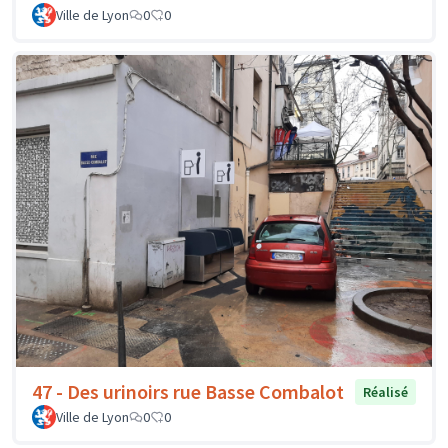
Ville de Lyon
0
0
47 - Des urinoirs rue Basse Combalot
Réalisé
Ville de Lyon
0
0