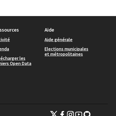
ssources
Aide
ivité
Aide générale
enda
Elections municipales
et métropolitaines
lécharger les
chiers Open Data
Plateforme de participation citoyenne de la
Plateforme de participation citoyenne
Plateforme de participation cito
Plateforme de participatio
Plateforme de partici