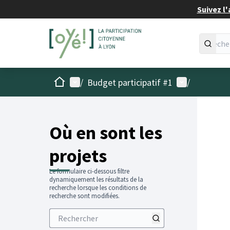
Suivez l'
Accueil
Menu principal
Menu utilisat
/
Budget participatif #1
/
Passer
L'élémen
+
−
Où en sont les
projets
Le formulaire ci-dessous filtre
dynamiquement les résultats de la
recherche lorsque les conditions de
recherche sont modifiées.