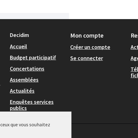
Decidim
Mon compte
Re
Accueil
Créer un compte
Act
Budget participatif
Se connecter
Ag
Concertations
Té
fi
Assemblées
,
Actualités
Enquêtes services
publics
r ceux que vous souhaitez