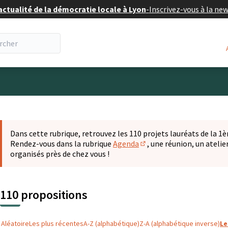
actualité de la démocratie locale à Lyon
-
Inscrivez-vous à la ne
eur
 la carte
t suivant est une carte qui présente les éléments de cette pa
Dans cette rubrique, retrouvez les 110 projets lauréats de la 1èr
Rendez-vous dans la rubrique
Agenda
, une réunion, un ateli
(S'ouvre dans un nouvel o
organisés près de chez vous !
110 propositions
Aléatoire
Les plus récentes
A-Z (alphabétique)
Z-A (alphabétique inverse)
Le