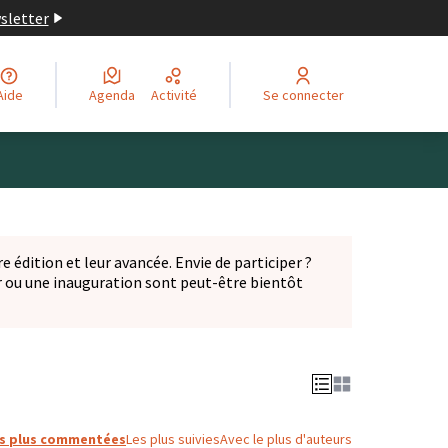
wsletter
Aide
Agenda
Activité
Se connecter
Leaflet
|
©
OpenStreetMap
contributors
ge comme des points de carte. L'élément peut être utilisé ave
e édition et leur avancée. Envie de participer ?
er ou une inauguration sont peut-être bientôt
nglet)
s plus commentées
Les plus suivies
Avec le plus d'auteurs