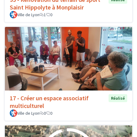
Saint Hippolyte à Monplaisir
Ville de Lyon
1
0
17 - Créer un espace associatif
Réalisé
multiculturel
Ville de Lyon
0
0