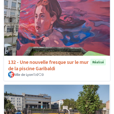
132 - Une nouvelle fresque sur le mur
Réalisé
de la piscine Garibaldi
Ville de Lyon
0
0