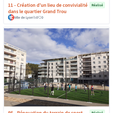
11 - Création d'un lieu de convivialité
Réalisé
dans le quartier Grand Trou
Ville de Lyon
0
0
95 - Rénovation du terrain de sport
Réalisé