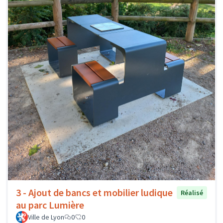
3 - Ajout de bancs et mobilier ludique
Réalisé
au parc Lumière
Ville de Lyon
0
0