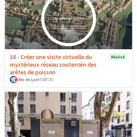
18 - Créer une visite virtuelle du
Réalisé
mystérieux réseau souterrain des
arêtes de poisson
Ville de Lyon
0
0