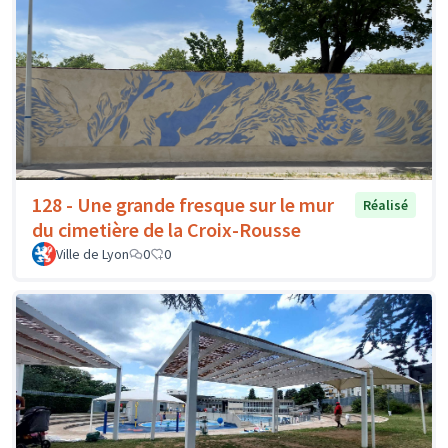
128 - Une grande fresque sur le mur
Réalisé
du cimetière de la Croix-Rousse
Ville de Lyon
0
0