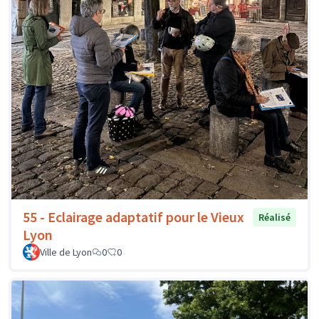
55 - Eclairage adaptatif pour le Vieux
Réalisé
Lyon
Ville de Lyon
0
0