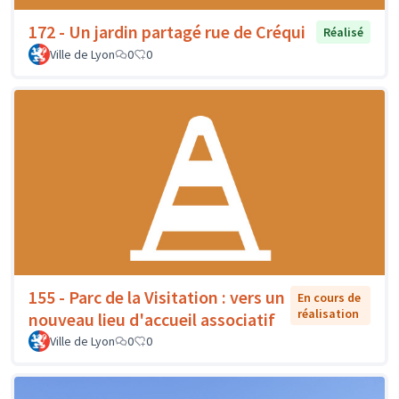
172 - Un jardin partagé rue de Créqui
Réalisé
Ville de Lyon
0
0
155 - Parc de la Visitation : vers un
En cours de
réalisation
nouveau lieu d'accueil associatif
Ville de Lyon
0
0