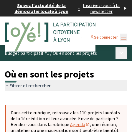
Suivez l'actualité de la
Inscrivez-vous à la
-
démocratie locale à Lyon
newsletter
Menu
Se connecter
Menu p
Budget participatif #1
/
Où en sont les projets
Où en sont les projets
Filtrer et rechercher
Passer la carte
Leaflet
|
©
OpenStreetMap
contributors
L'élément suivant est une carte qui présente les éléments 
+
Dans cette rubrique, retrouvez les 110 projets lauréats
−
de la 1ère édition et leur avancée. Envie de participer ?
Rendez-vous dans la rubrique
Agenda
, une réunion,
(S'ouvre dans un nouve
un atelier ou une inauguration sont peut-être bientôt