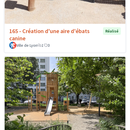
165 - Création d'une aire d'ébats
Réalisé
canine
Ville de Lyon
1
0