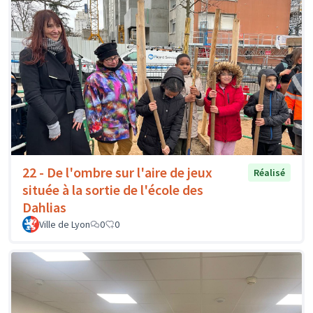
22 - De l'ombre sur l'aire de jeux
Réalisé
située à la sortie de l'école des
Dahlias
Ville de Lyon
0
0