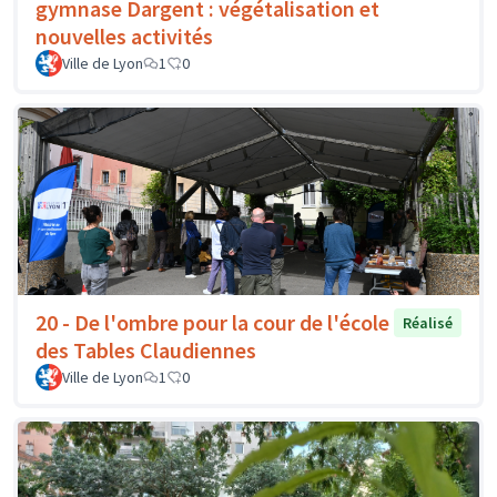
gymnase Dargent : végétalisation et
nouvelles activités
Ville de Lyon
1
0
20 - De l'ombre pour la cour de l'école
Réalisé
des Tables Claudiennes
Ville de Lyon
1
0