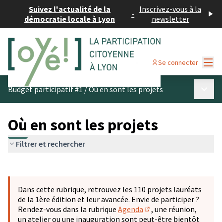
Suivez l'actualité de la
Inscrivez-vous à la
-
démocratie locale à Lyon
newsletter
Menu
Se connecter
Menu p
Budget participatif #1
/
Où en sont les projets
Où en sont les projets
Filtrer et rechercher
Passer la carte
Leaflet
|
©
OpenStreetMap
contributors
L'élément suivant est une carte qui présente les éléments 
+
Dans cette rubrique, retrouvez les 110 projets lauréats
−
de la 1ère édition et leur avancée. Envie de participer ?
Rendez-vous dans la rubrique
Agenda
, une réunion,
(S'ouvre dans un nouve
un atelier ou une inauguration sont peut-être bientôt