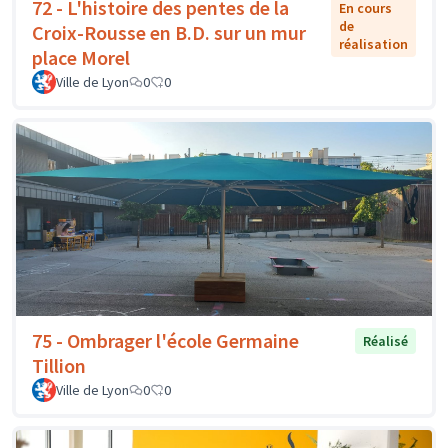
72 - L'histoire des pentes de la
En cours
de
Croix-Rousse en B.D. sur un mur
réalisation
place Morel
Ville de Lyon
0
0
75 - Ombrager l'école Germaine
Réalisé
Tillion
Ville de Lyon
0
0