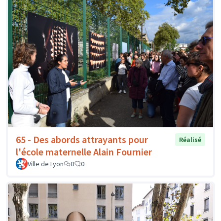
65 - Des abords attrayants pour
Réalisé
l'école maternelle Alain Fournier
Ville de Lyon
0
0