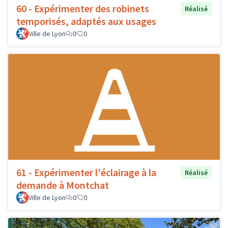
60 - Expérimenter des robinets
Réalisé
temporisés, adaptés aux usages
Ville de Lyon
0
0
61 - Expérimenter l'éclairage à la
Réalisé
demande à Montchat
Ville de Lyon
0
0