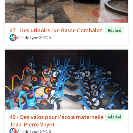
47 - Des urinoirs rue Basse Combalot
Réalisé
Ville de Lyon
0
0
49 - Des vélos pour l'école maternelle
Réalisé
Jean-Pierre Veyet
Ville de Lyon
0
0