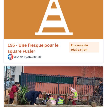
195 - Une fresque pour le
En cours de
réalisation
square Fusier
Ville de Lyon
0
0