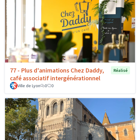
77 - Plus d'animations Chez Daddy,
Réalisé
café associatif intergénérationnel
Ville de Lyon
0
0