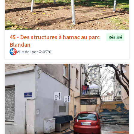
45 - Des structures à hamac au parc
Réalisé
Blandan
Ville de Lyon
0
0