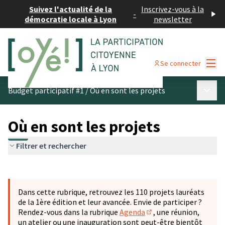
Suivez l'actualité de la
Inscrivez-vous à la
-
démocratie locale à Lyon
newsletter
Menu
Se connecter
Menu p
Budget participatif #1
/
Où en sont les projets
Où en sont les projets
Filtrer et rechercher
Passer la carte
Leaflet
|
©
OpenStreetMap
contributors
L'élément suivant est une carte qui présente les éléments 
+
Dans cette rubrique, retrouvez les 110 projets lauréats
−
de la 1ère édition et leur avancée. Envie de participer ?
Rendez-vous dans la rubrique
Agenda
, une réunion,
(S'ouvre dans un nouve
un atelier ou une inauguration sont peut-être bientôt