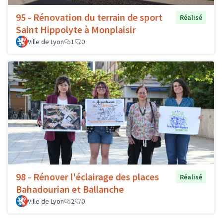
95 - Rénovation du terrain de sport
Réalisé
Saint Hippolyte à Monplaisir
Ville de Lyon
1
0
98 - Rénover l'éclairage des places
Réalisé
Bahadourian et Ballanche
Ville de Lyon
2
0