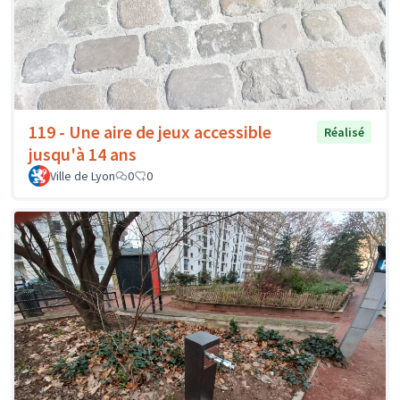
119 - Une aire de jeux accessible
Réalisé
jusqu'à 14 ans
Ville de Lyon
0
0