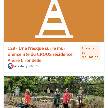
129 - Une fresque sur le mur
En cours
de
d'enceinte du CROUS résidence
réalisation
André Lirondelle
Ville de Lyon
0
0