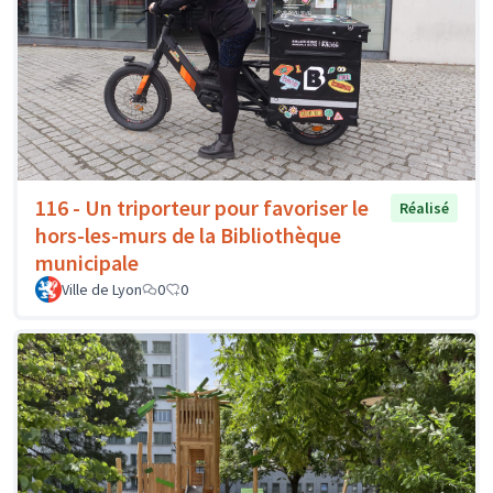
116 - Un triporteur pour favoriser le
Réalisé
hors-les-murs de la Bibliothèque
municipale
Ville de Lyon
0
0