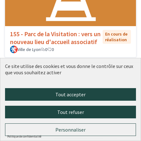
155 - Parc de la Visitation : vers un
En cours de
réalisation
nouveau lieu d'accueil associatif
Ville de Lyon
0
0
Ce site utilise des cookies et vous donne le contrôle sur ceux
que vous souhaitez activer
Tout accepter
Tout refuser
Personnaliser
156 - Des artistes dans l'école : un
En cours
Politique de confidentialité