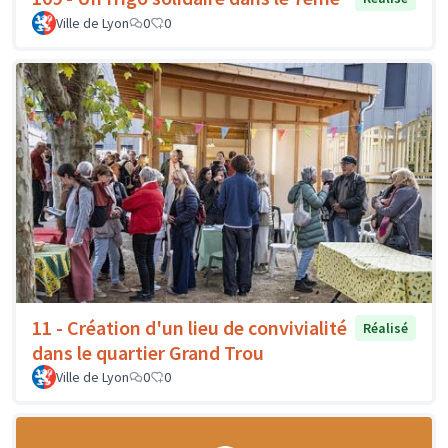
Ville de Lyon
0
0
11 - Création d'un lieu de convivialité
Réalisé
dans le quartier Grand Trou
Ville de Lyon
0
0