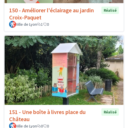
150 - Améliorer l'éclairage au jardin
Réalisé
Croix-Paquet
Ville de Lyon
1
0
151 - Une boîte à livres place du
Réalisé
Château
Ville de Lyon
0
0