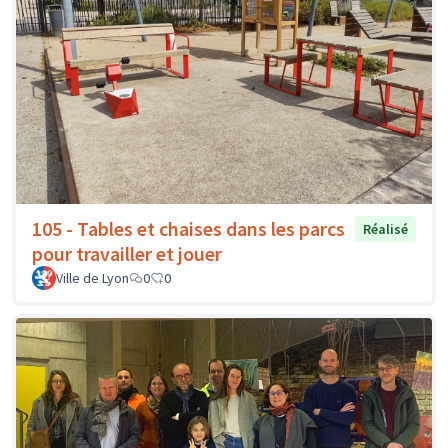
105 - Tables et chaises dans les parcs
Réalisé
pour travailler et jouer
Ville de Lyon
0
0