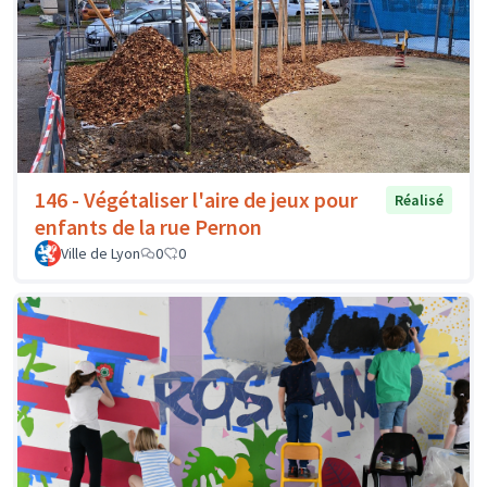
146 - Végétaliser l'aire de jeux pour
Réalisé
enfants de la rue Pernon
Ville de Lyon
0
0