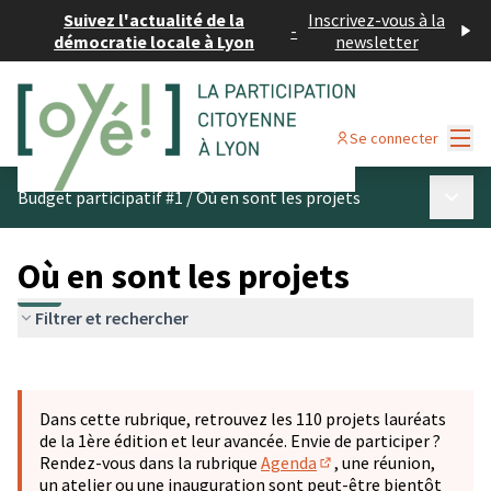
Suivez l'actualité de la
Inscrivez-vous à la
-
démocratie locale à Lyon
newsletter
Menu
Se connecter
Menu p
Budget participatif #1
/
Où en sont les projets
Où en sont les projets
Filtrer et rechercher
Passer la carte
Leaflet
|
©
OpenStreetMap
contributors
L'élément suivant est une carte qui présente les éléments 
+
Dans cette rubrique, retrouvez les 110 projets lauréats
−
de la 1ère édition et leur avancée. Envie de participer ?
Rendez-vous dans la rubrique
Agenda
, une réunion,
(S'ouvre dans un nouve
un atelier ou une inauguration sont peut-être bientôt