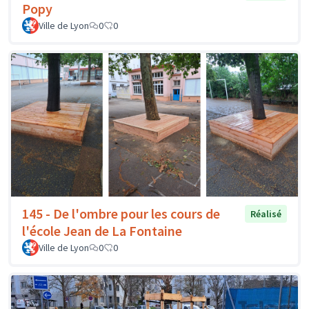
Popy
Ville de Lyon
0
0
145 - De l'ombre pour les cours de
Réalisé
l'école Jean de La Fontaine
Ville de Lyon
0
0