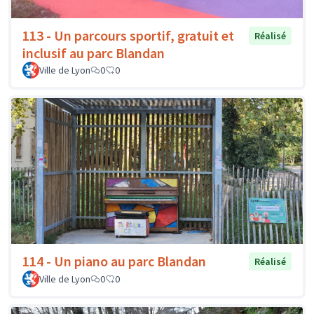
113 - Un parcours sportif, gratuit et
Réalisé
inclusif au parc Blandan
Ville de Lyon
0
0
114 - Un piano au parc Blandan
Réalisé
Ville de Lyon
0
0