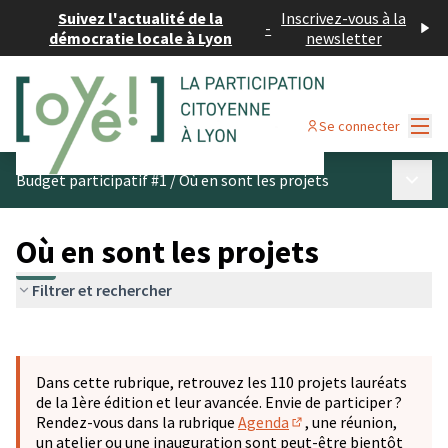
Suivez l'actualité de la
Inscrivez-vous à la
-
démocratie locale à Lyon
newsletter
Menu
Se connecter
Menu p
Budget participatif #1
/
Où en sont les projets
Où en sont les projets
Filtrer et rechercher
Passer la carte
Leaflet
|
©
OpenStreetMap
contributors
L'élément suivant est une carte qui présente les éléments 
+
Dans cette rubrique, retrouvez les 110 projets lauréats
−
de la 1ère édition et leur avancée. Envie de participer ?
Rendez-vous dans la rubrique
Agenda
, une réunion,
(S'ouvre dans un nouve
un atelier ou une inauguration sont peut-être bientôt