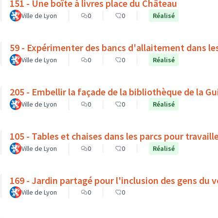
151 - Une boîte à livres place du Château
Ville de Lyon
0
0
Réalisé
59 - Expérimenter des bancs d'allaitement dans le
Ville de Lyon
0
0
Réalisé
205 - Embellir la façade de la bibliothèque de la Gui
Ville de Lyon
0
0
Réalisé
105 - Tables et chaises dans les parcs pour travaille
Ville de Lyon
0
0
Réalisé
169 - Jardin partagé pour l'inclusion des gens du v
Ville de Lyon
0
0