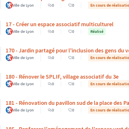
Ville de Lyon
0
0
En cours de réalisati
17 - Créer un espace associatif multiculturel
Ville de Lyon
0
0
Réalisé
170 - Jardin partagé pour l'inclusion des gens du v
Ville de Lyon
0
0
En cours de réalisati
180 - Rénover le SPLIF, village associatif du 3e
Ville de Lyon
0
0
En cours de réalisati
181 - Rénovation du pavillon sud de la place des Pa
Ville de Lyon
0
0
En cours de réalisati
185 - Renforcer l'aménagement de l'espace vert d