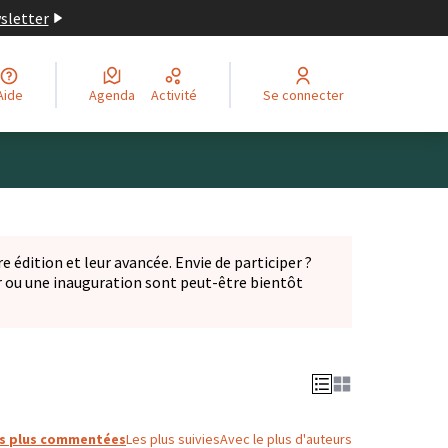
wsletter
Aide
Agenda
Activité
Se connecter
Leaflet
|
©
OpenStreetMap
contributors
ge comme des points de carte. L'élément peut être utilisé ave
e édition et leur avancée. Envie de participer ?
er ou une inauguration sont peut-être bientôt
nglet)
s plus commentées
Les plus suivies
Avec le plus d'auteurs