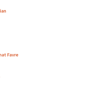
ian
rnat Favre
e