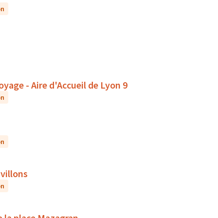
on
oyage - Aire d'Accueil de Lyon 9
on
on
villons
on
e la place Mazagran