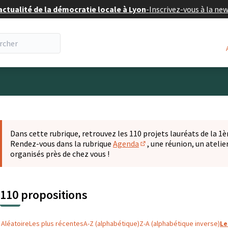
actualité de la démocratie locale à Lyon
-
Inscrivez-vous à la ne
eur
 la carte
t suivant est une carte qui présente les éléments de cette pa
Dans cette rubrique, retrouvez les 110 projets lauréats de la 1èr
Rendez-vous dans la rubrique
Agenda
, une réunion, un ateli
(S'ouvre dans un nouvel o
organisés près de chez vous !
110 propositions
Aléatoire
Les plus récentes
A-Z (alphabétique)
Z-A (alphabétique inverse)
Le