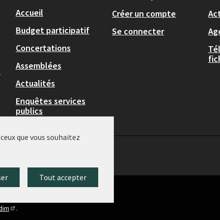
Accueil
Créer un compte
Act
Budget participatif
Se connecter
Ag
Concertations
Té
fi
Assemblées
,
Actualités
Enquêtes services
publics
r ceux que vous souhaitez
ser
Tout accepter
idim
.
(Lien externe)