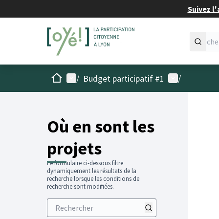
Suivez l'
Accueil
Menu principal
Menu utilisat
/
Budget participatif #1
/
Passer
L'élémen
+
−
Où en sont les
projets
Le formulaire ci-dessous filtre
dynamiquement les résultats de la
recherche lorsque les conditions de
recherche sont modifiées.