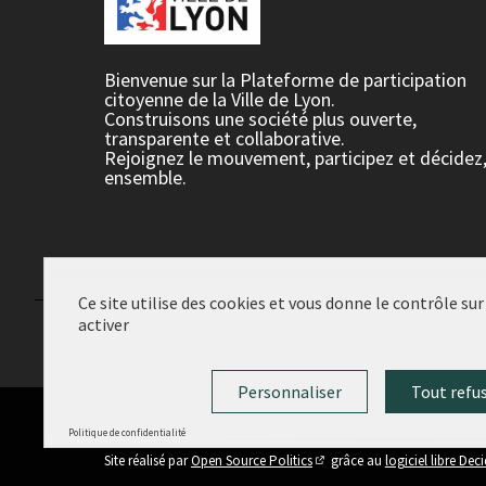
Bienvenue sur la Plateforme de participation
citoyenne de la Ville de Lyon.
Construisons une société plus ouverte,
transparente et collaborative.
Rejoignez le mouvement, participez et décidez
ensemble.
Ce site utilise des cookies et vous donne le contrôle su
activer
Conditions d'utilisation
Paramètres des cookies
Personnaliser
Tout refu
Politique de confidentialité
(Lien externe)
Site réalisé par
Open Source Politics
grâce au
logiciel libre Dec
(Lien externe)