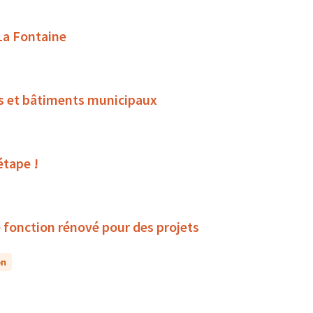
 La Fontaine
rts et bâtiments municipaux
étape !
e fonction rénové pour des projets
on