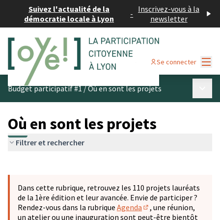
Suivez l'actualité de la
Inscrivez-vous à la
-
démocratie locale à Lyon
newsletter
Menu
Se connecter
Menu p
Budget participatif #1
/
Où en sont les projets
Où en sont les projets
Filtrer et rechercher
Passer la carte
Leaflet
|
©
OpenStreetMap
contributors
L'élément suivant est une carte qui présente les éléments 
+
Dans cette rubrique, retrouvez les 110 projets lauréats
−
de la 1ère édition et leur avancée. Envie de participer ?
Rendez-vous dans la rubrique
Agenda
, une réunion,
(S'ouvre dans un nouve
un atelier ou une inauguration sont peut-être bientôt