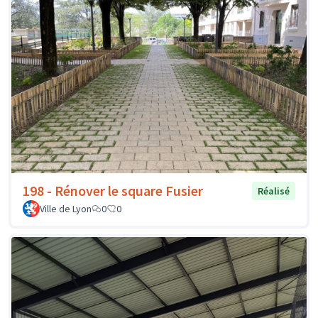
198 - Rénover le square Fusier
Réalisé
Ville de Lyon
0
0