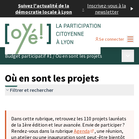
Suivez l'actualité de la
Inscrivez-vous à la
-
démocratie locale à Lyon
newsletter
Menu
Se connecter
Menu p
Budget participatif #1
/
Où en sont les projets
Où en sont les projets
Filtrer et rechercher
Passer la carte
Leaflet
|
©
OpenStreetMap
contributors
L'élément suivant est une carte qui présente les éléments 
+
Dans cette rubrique, retrouvez les 110 projets lauréats
−
de la 1ère édition et leur avancée. Envie de participer ?
Rendez-vous dans la rubrique
Agenda
, une réunion,
(S'ouvre dans un nouve
un atelier ou une inauguration sont peut-être bientôt