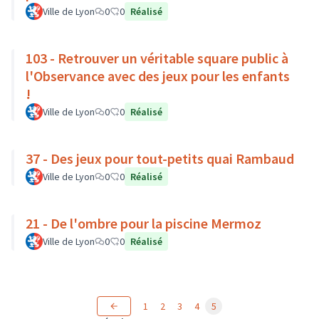
Ville de Lyon
0
0
Réalisé
103 - Retrouver un véritable square public à
l'Observance avec des jeux pour les enfants
!
Ville de Lyon
0
0
Réalisé
37 - Des jeux pour tout-petits quai Rambaud
Ville de Lyon
0
0
Réalisé
21 - De l'ombre pour la piscine Mermoz
Ville de Lyon
0
0
Réalisé
1
2
3
4
5