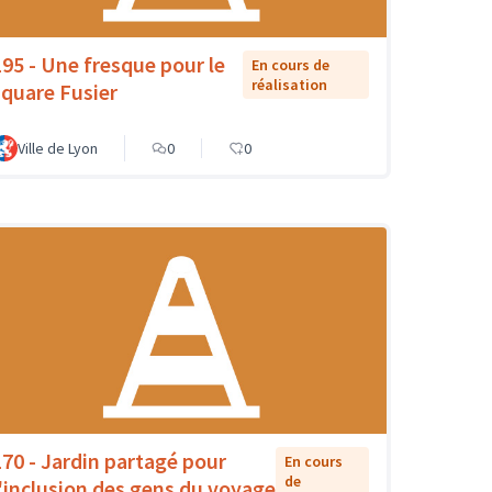
195 - Une fresque pour le
En cours de
réalisation
square Fusier
Ville de Lyon
0
0
170 - Jardin partagé pour
En cours
de
l'inclusion des gens du voyage