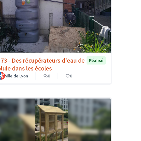
173 - Des récupérateurs d'eau de
Réalisé
pluie dans les écoles
Ville de Lyon
0
0