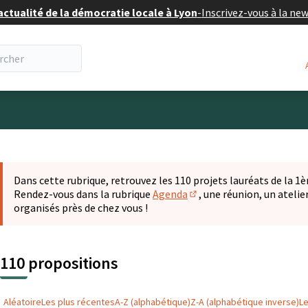
actualité de la démocratie locale à Lyon
-
Inscrivez-vous à la ne
eur
 la carte
t suivant est une carte qui présente les éléments de cette pa
Dans cette rubrique, retrouvez les 110 projets lauréats de la 1èr
Rendez-vous dans la rubrique
Agenda
, une réunion, un ateli
(S'ouvre dans un nouvel o
organisés près de chez vous !
110 propositions
Aléatoire
Les plus récentes
A-Z (alphabétique)
Z-A (alphabétique inverse)
L