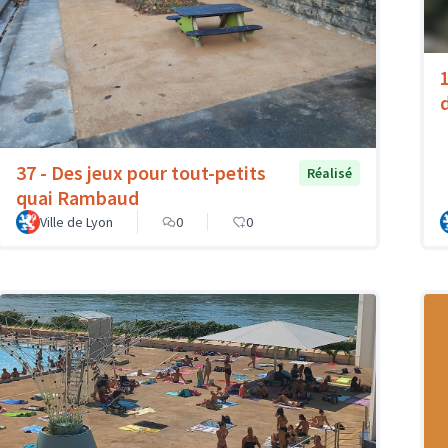
37 - Des jeux pour tout-petits
Réalisé
quai Rambaud
Ville de Lyon
0
0