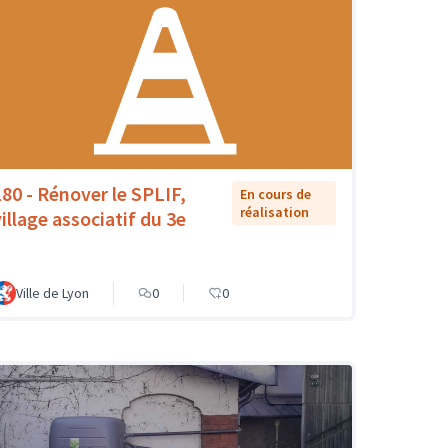
180 - Rénover le SPLIF,
En cours de
réalisation
village associatif du 3e
Ville de Lyon
0
0