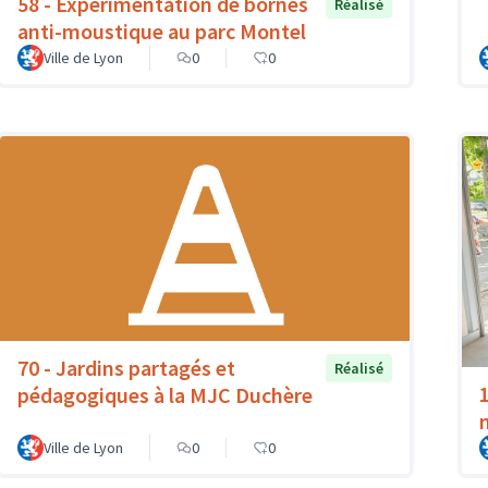
58 - Expérimentation de bornes
Réalisé
anti-moustique au parc Montel
Ville de Lyon
0
0
70 - Jardins partagés et
Réalisé
pédagogiques à la MJC Duchère
Ville de Lyon
0
0