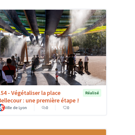
154 - Végétaliser la place
Réalisé
Bellecour : une première étape !
Ville de Lyon
0
0