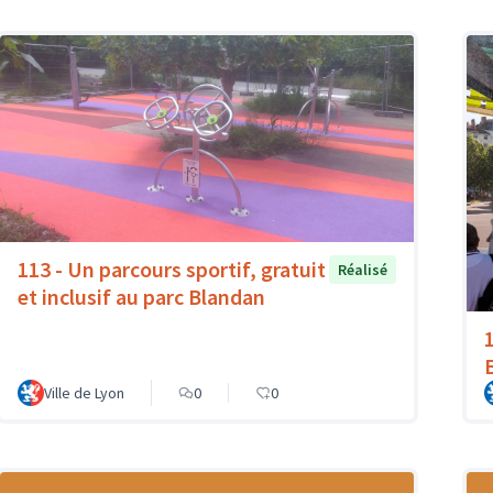
113 - Un parcours sportif, gratuit
Réalisé
et inclusif au parc Blandan
Ville de Lyon
0
0