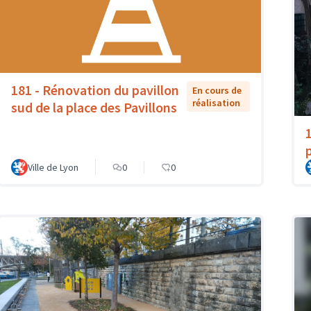
181 - Rénovation du pavillon
En cours de
réalisation
sud de la place des Pavillons
Ville de Lyon
0
0