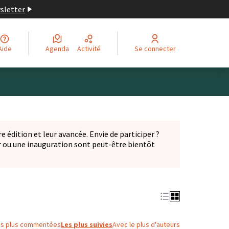
wsletter
Aide
Agenda
Activité
Se connecter
Leaflet
|
©
OpenStreetMap
contributors
ge comme des points de carte. L'élément peut être utilisé ave
e édition et leur avancée. Envie de participer ?
er ou une inauguration sont peut-être bientôt
nglet)
es plus commentées
Les plus suivies
Avec le plus d'auteurs