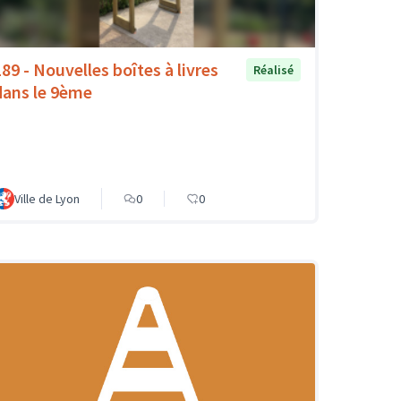
189 - Nouvelles boîtes à livres
Réalisé
dans le 9ème
Ville de Lyon
0
0