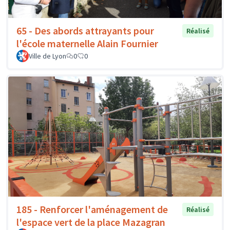
65 - Des abords attrayants pour
Réalisé
l'école maternelle Alain Fournier
Ville de Lyon
0
0
185 - Renforcer l'aménagement de
Réalisé
l'espace vert de la place Mazagran