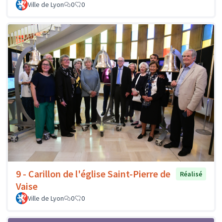
Ville de Lyon
0
0
9 - Carillon de l'église Saint-Pierre de
Réalisé
Vaise
Ville de Lyon
0
0