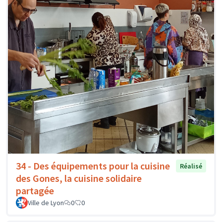
34 - Des équipements pour la cuisine
Réalisé
des Gones, la cuisine solidaire
partagée
Ville de Lyon
0
0