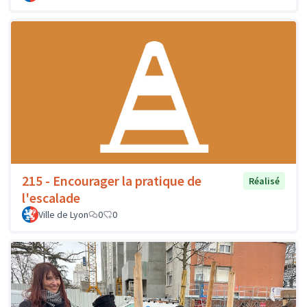
215 - Encourager la pratique de
Réalisé
l'escalade
Ville de Lyon
0
0