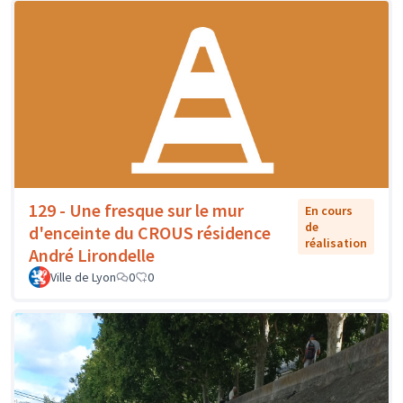
129 - Une fresque sur le mur
En cours
de
d'enceinte du CROUS résidence
réalisation
André Lirondelle
Ville de Lyon
0
0