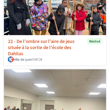
22 - De l'ombre sur l'aire de jeux
Réalisé
située à la sortie de l'école des
Dahlias
Ville de Lyon
0
0