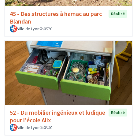
45 - Des structures à hamac au parc
Réalisé
Blandan
Ville de Lyon
0
0
52 - Du mobilier ingénieux et ludique
Réalisé
pour l'école Alix
Ville de Lyon
0
0