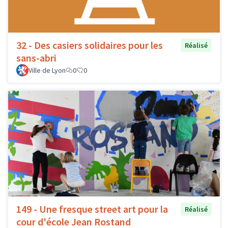
32 - Des casiers solidaires pour les
Réalisé
sans-abri
Ville de Lyon
0
0
149 - Une fresque street art pour la
Réalisé
cour d'école Jean Rostand