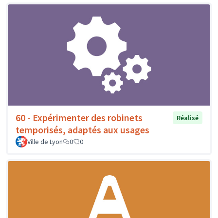
60 - Expérimenter des robinets
Réalisé
temporisés, adaptés aux usages
Ville de Lyon
0
0