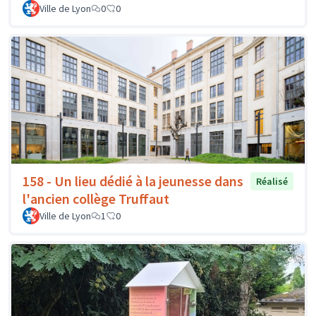
Ville de Lyon
0
0
158 - Un lieu dédié à la jeunesse dans
Réalisé
l'ancien collège Truffaut
Ville de Lyon
1
0