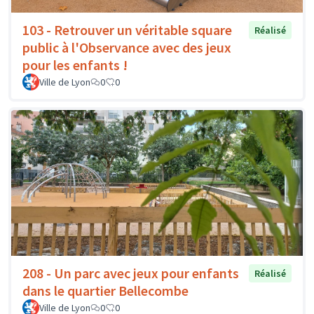
103 - Retrouver un véritable square
Réalisé
public à l'Observance avec des jeux
pour les enfants !
Ville de Lyon
0
0
208 - Un parc avec jeux pour enfants
Réalisé
dans le quartier Bellecombe
Ville de Lyon
0
0