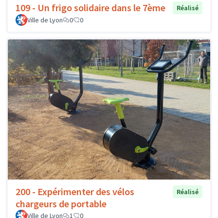
109 - Un frigo solidaire dans le 7ème
Réalisé
Ville de Lyon
0
0
200 - Expérimenter des vélos
Réalisé
chargeurs de portable
Ville de Lyon
1
0