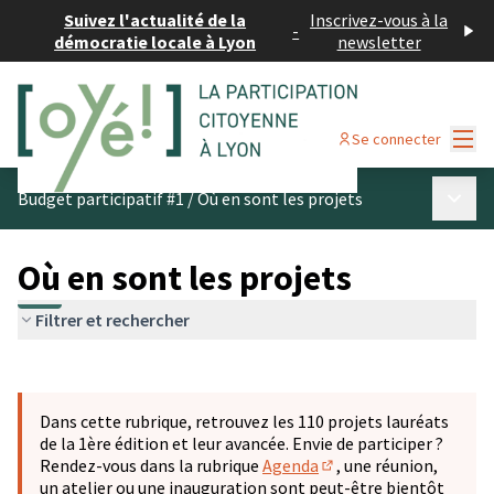
Suivez l'actualité de la
Inscrivez-vous à la
-
démocratie locale à Lyon
newsletter
Menu
Se connecter
Menu p
Budget participatif #1
/
Où en sont les projets
Où en sont les projets
Filtrer et rechercher
Passer la carte
Leaflet
|
©
OpenStreetMap
contributors
L'élément suivant est une carte qui présente les éléments 
+
Dans cette rubrique, retrouvez les 110 projets lauréats
−
de la 1ère édition et leur avancée. Envie de participer ?
Rendez-vous dans la rubrique
Agenda
, une réunion,
(S'ouvre dans un nouve
un atelier ou une inauguration sont peut-être bientôt