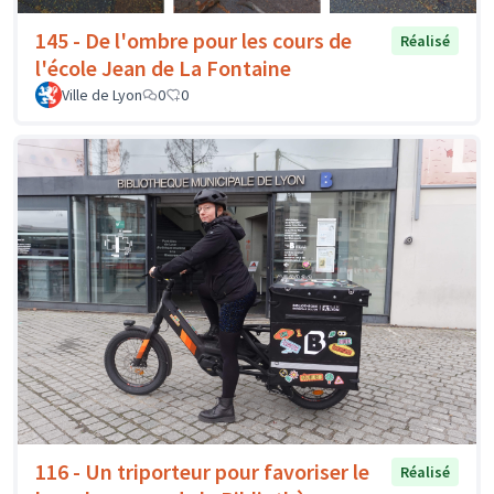
145 - De l'ombre pour les cours de
Réalisé
l'école Jean de La Fontaine
Ville de Lyon
0
0
116 - Un triporteur pour favoriser le
Réalisé