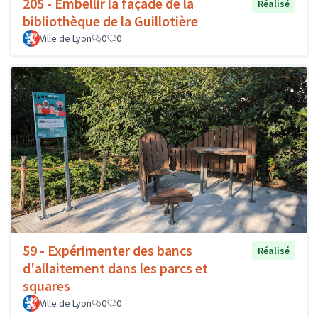
205 - Embellir la façade de la
Réalisé
bibliothèque de la Guillotière
Ville de Lyon
0
0
59 - Expérimenter des bancs
Réalisé
d'allaitement dans les parcs et
squares
Ville de Lyon
0
0