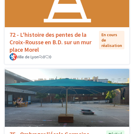
72 - L'histoire des pentes de la
En cours
de
Croix-Rousse en B.D. sur un mur
réalisation
place Morel
Ville de Lyon
0
0