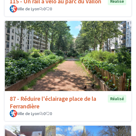
115 - Un rail à vélo au parc du Vallon
Réalisé
Ville de Lyon
0
0
87 - Réduire l'éclairage place de la
Réalisé
Ferrandière
Ville de Lyon
0
0