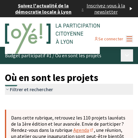
Suivez l'actualité de la
Inscrivez-vous à la
-
démocratie locale à Lyon
newsletter
Menu
Se connecter
Menu p
Budget participatif #1
/
Où en sont les projets
Où en sont les projets
Filtrer et rechercher
Passer la carte
Leaflet
|
©
OpenStreetMap
contributors
L'élément suivant est une carte qui présente les éléments 
+
Dans cette rubrique, retrouvez les 110 projets lauréats
−
de la 1ère édition et leur avancée. Envie de participer ?
Rendez-vous dans la rubrique
Agenda
, une réunion,
(S'ouvre dans un nouve
un atelier ou une inauguration sont peut-être bientôt