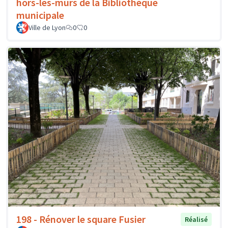
hors-les-murs de la Bibliothèque
municipale
Ville de Lyon
0
0
198 - Rénover le square Fusier
Réalisé