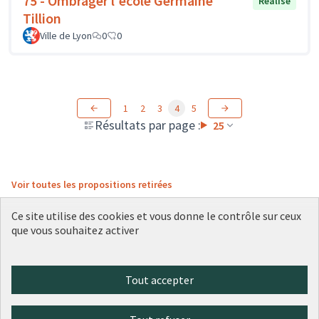
75 - Ombrager l'école Germaine
Réalisé
Tillion
Ville de Lyon
0
0
1
2
3
4
5
Résultats par page :
25
Voir toutes les propositions retirées
Ce site utilise des cookies et vous donne le contrôle sur ceux
que vous souhaitez activer
Conditions d'utilisation
Paramètres des cookies
Plateforme de participation citoyenne de la Ville de Lyon sur X
Plateforme de participation citoyenne de la Ville de Lyon sur Face
Plateforme de participation citoyenne de la Ville de Lyon sur 
Plateforme de participation citoyenne de la Ville de Lyo
Plateforme de participation citoyenne de la Ville d
Tout accepter
(Lien externe)
(Lien externe)
(Lien externe)
(Lien externe)
(Lien externe)