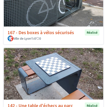
167 - Des boxes à vélos sécurisés
Réalisé
Ville de Lyon
0
0
142 - Une table d'échecs au parc
Réalisé