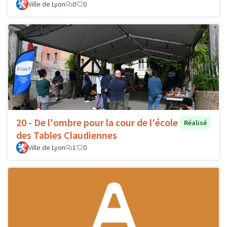
Ville de Lyon
0
0
20 - De l'ombre pour la cour de l'école
Réalisé
des Tables Claudiennes
Ville de Lyon
1
0