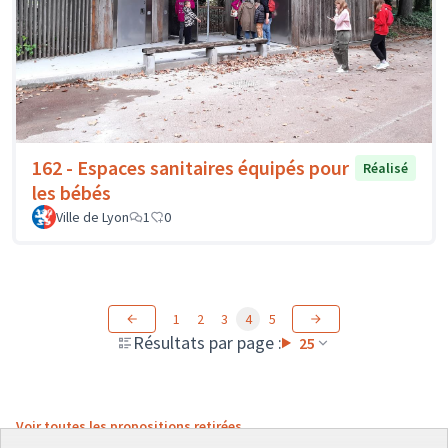
162 - Espaces sanitaires équipés pour
Réalisé
les bébés
Ville de Lyon
1
0
1
2
3
4
5
Résultats par page :
25
Voir toutes les propositions retirées