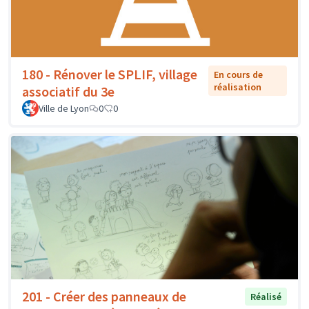
180 - Rénover le SPLIF, village
En cours de
réalisation
associatif du 3e
Ville de Lyon
0
0
201 - Créer des panneaux de
Réalisé