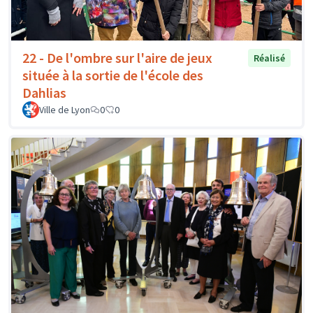
22 - De l'ombre sur l'aire de jeux
Réalisé
située à la sortie de l'école des
Dahlias
Ville de Lyon
0
0