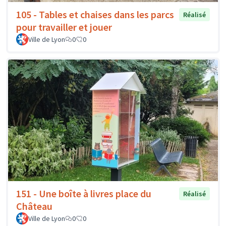
105 - Tables et chaises dans les parcs
Réalisé
pour travailler et jouer
Ville de Lyon
0
0
151 - Une boîte à livres place du
Réalisé
Château
Ville de Lyon
0
0