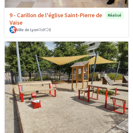
9 - Carillon de l'église Saint-Pierre de
Réalisé
Vaise
Ville de Lyon
0
0