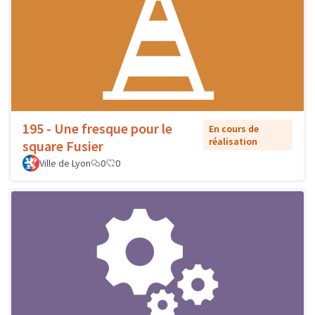
195 - Une fresque pour le
En cours de
réalisation
square Fusier
Ville de Lyon
0
0