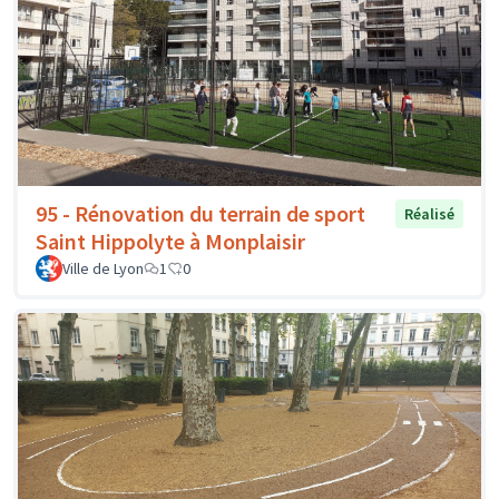
95 - Rénovation du terrain de sport
Réalisé
Saint Hippolyte à Monplaisir
Ville de Lyon
1
0