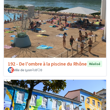
192 - De l'ombre à la piscine du Rhône
Réalisé
Ville de Lyon
0
0