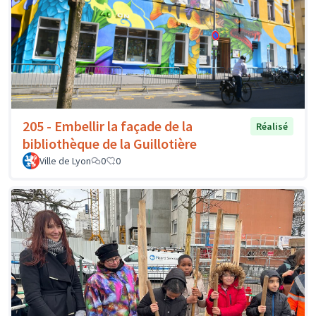
205 - Embellir la façade de la
Réalisé
bibliothèque de la Guillotière
Ville de Lyon
0
0