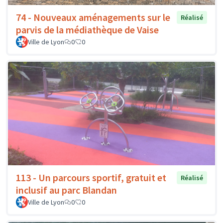
74 - Nouveaux aménagements sur le
Réalisé
parvis de la médiathèque de Vaise
Ville de Lyon
0
0
113 - Un parcours sportif, gratuit et
Réalisé
inclusif au parc Blandan
Ville de Lyon
0
0