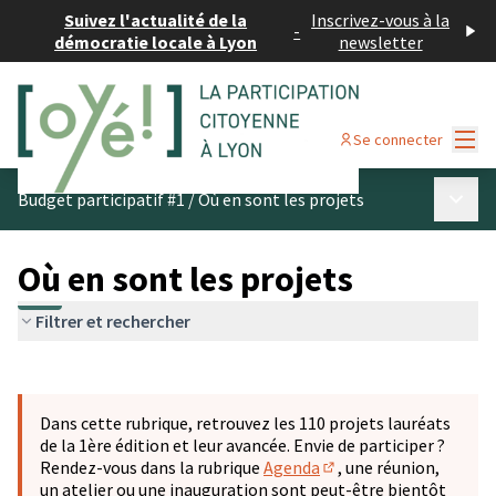
Suivez l'actualité de la
Inscrivez-vous à la
-
démocratie locale à Lyon
newsletter
Menu
Se connecter
Menu p
Budget participatif #1
/
Où en sont les projets
Où en sont les projets
Filtrer et rechercher
Passer la carte
Leaflet
|
©
OpenStreetMap
contributors
L'élément suivant est une carte qui présente les éléments 
+
Dans cette rubrique, retrouvez les 110 projets lauréats
−
de la 1ère édition et leur avancée. Envie de participer ?
Rendez-vous dans la rubrique
Agenda
, une réunion,
(S'ouvre dans un nouve
un atelier ou une inauguration sont peut-être bientôt