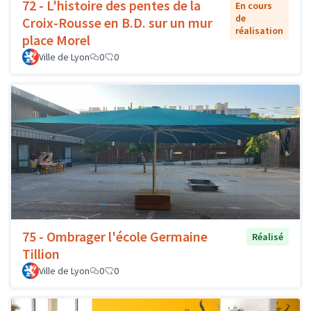
72 - L'histoire des pentes de la
En cours
de
Croix-Rousse en B.D. sur un mur
réalisation
place Morel
Ville de Lyon
0
0
75 - Ombrager l'école Germaine
Réalisé
Tillion
Ville de Lyon
0
0