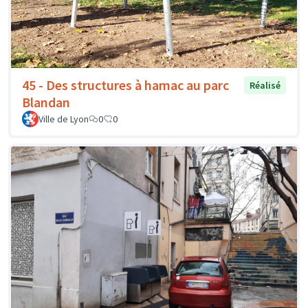
45 - Des structures à hamac au parc
Réalisé
Blandan
Ville de Lyon
0
0