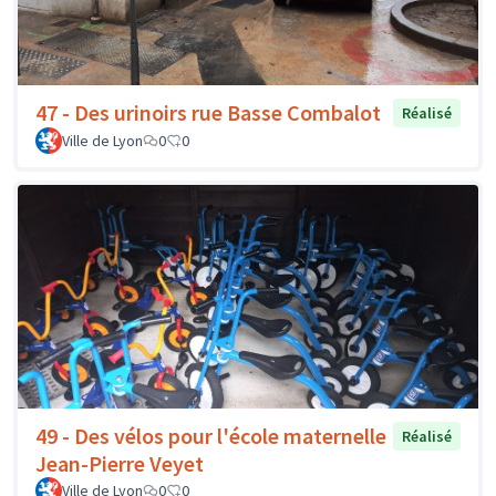
47 - Des urinoirs rue Basse Combalot
Réalisé
Ville de Lyon
0
0
49 - Des vélos pour l'école maternelle
Réalisé
Jean-Pierre Veyet
Ville de Lyon
0
0