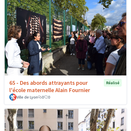
65 - Des abords attrayants pour
Réalisé
l'école maternelle Alain Fournier
Ville de Lyon
0
0