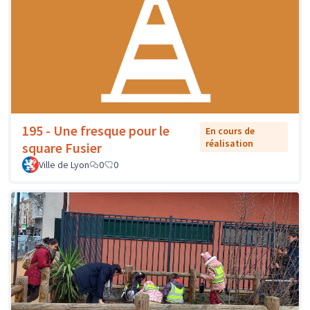
195 - Une fresque pour le
En cours de
réalisation
square Fusier
Ville de Lyon
0
0