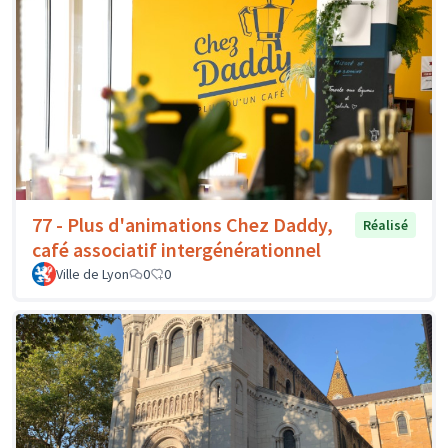
77 - Plus d'animations Chez Daddy,
Réalisé
café associatif intergénérationnel
Ville de Lyon
0
0