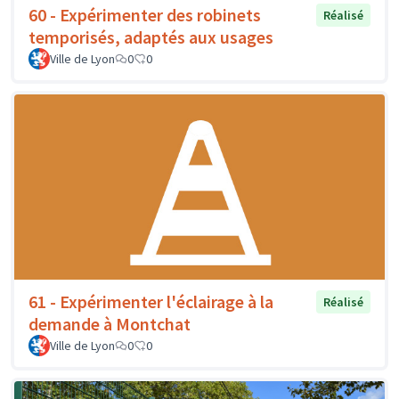
60 - Expérimenter des robinets
Réalisé
temporisés, adaptés aux usages
Ville de Lyon
0
0
61 - Expérimenter l'éclairage à la
Réalisé
demande à Montchat
Ville de Lyon
0
0