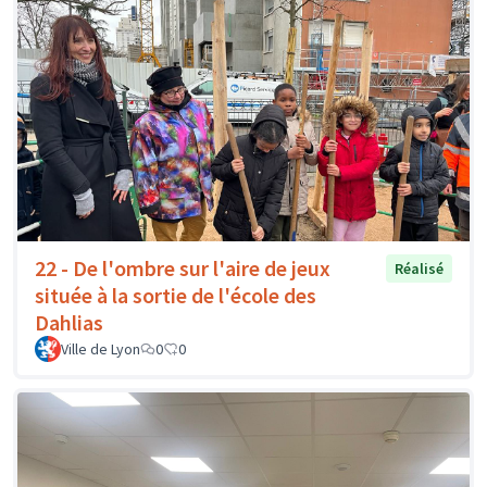
22 - De l'ombre sur l'aire de jeux
Réalisé
située à la sortie de l'école des
Dahlias
Ville de Lyon
0
0