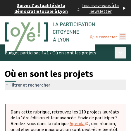
Suivez l'actualité de la
Inscrivez-vous à la
-
démocratie locale à Lyon
newsletter
Menu
Se connecter
Menu p
Budget participatif #1
/
Où en sont les projets
Où en sont les projets
Filtrer et rechercher
Passer la carte
Leaflet
|
©
OpenStreetMap
contributors
L'élément suivant est une carte qui présente les éléments 
+
Dans cette rubrique, retrouvez les 110 projets lauréats
−
de la 1ère édition et leur avancée. Envie de participer ?
Rendez-vous dans la rubrique
Agenda
, une réunion,
(S'ouvre dans un nouve
un atelier ou une inauguration sont peut-être bientôt