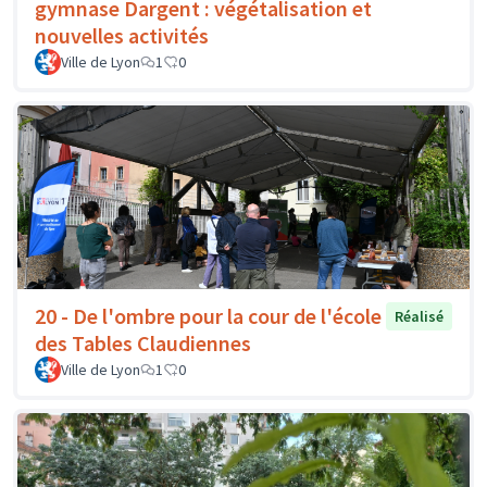
gymnase Dargent : végétalisation et
nouvelles activités
Ville de Lyon
1
0
20 - De l'ombre pour la cour de l'école
Réalisé
des Tables Claudiennes
Ville de Lyon
1
0