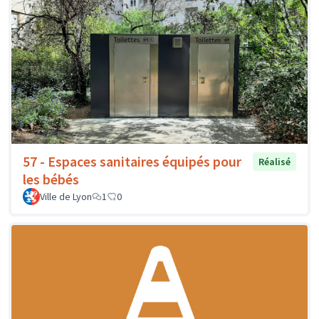
57 - Espaces sanitaires équipés pour
Réalisé
les bébés
Ville de Lyon
1
0