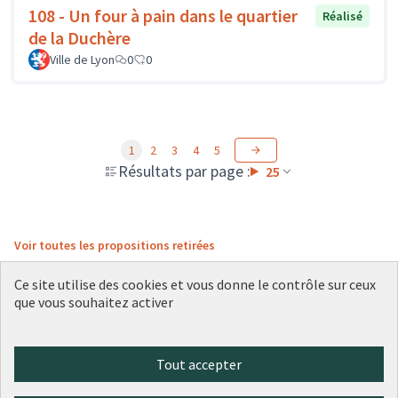
108 - Un four à pain dans le quartier
Réalisé
de la Duchère
Ville de Lyon
0
0
1
2
3
4
5
Résultats par page :
25
Voir toutes les propositions retirées
Ce site utilise des cookies et vous donne le contrôle sur ceux
que vous souhaitez activer
Conditions d'utilisation
Paramètres des cookies
Plateforme de participation citoyenne de la Ville de Lyon sur X
Plateforme de participation citoyenne de la Ville de Lyon sur Face
Plateforme de participation citoyenne de la Ville de Lyon sur 
Plateforme de participation citoyenne de la Ville de Lyo
Plateforme de participation citoyenne de la Ville d
Tout accepter
(Lien externe)
(Lien externe)
(Lien externe)
(Lien externe)
(Lien externe)