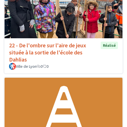
22 - De l'ombre sur l'aire de jeux
Réalisé
située à la sortie de l'école des
Dahlias
Ville de Lyon
0
0