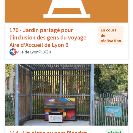
170 - Jardin partagé pour
En cours
de
l'inclusion des gens du voyage -
réalisation
Aire d'Accueil de Lyon 9
Ville de Lyon
0
0
114 - Un piano au parc Blandan