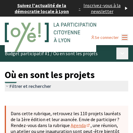
Suivez l'actualité de la
Inscrivez-vous à la
-
démocratie locale à Lyon
newsletter
Menu
Se connecter
Menu p
Budget participatif #1
/
Où en sont les projets
Où en sont les projets
Filtrer et rechercher
Passer la carte
Leaflet
|
©
OpenStreetMap
contributors
L'élément suivant est une carte qui présente les éléments 
+
Dans cette rubrique, retrouvez les 110 projets lauréats
−
de la 1ère édition et leur avancée. Envie de participer ?
Rendez-vous dans la rubrique
Agenda
, une réunion,
(S'ouvre dans un nouve
un atelier ou une inauguration sont peut-être bientôt