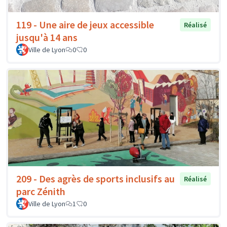
119 - Une aire de jeux accessible
Réalisé
jusqu'à 14 ans
Ville de Lyon
0
0
209 - Des agrès de sports inclusifs au
Réalisé
parc Zénith
Ville de Lyon
1
0