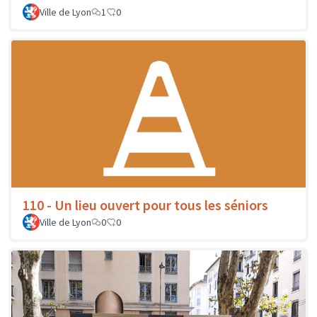
Ville de Lyon
1
0
110 - Un lieu ouvert pour tous les séniors
Ville de Lyon
0
0