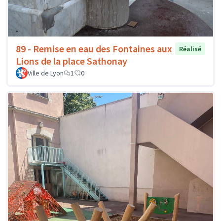
89 - Remise en eau des Fontaines aux
Réalisé
Lions de la place Sathonay
Ville de Lyon
1
0