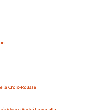
son
de la Croix-Rousse
 résidence André Lirondelle