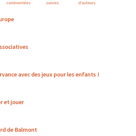
commentées
suivies
d'auteurs
Europe
associatives
rvance avec des jeux pour les enfants !
r et jouer
ard de Balmont