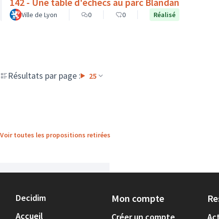
142 - Une table d'échecs au parc Blandan
Ville de Lyon
0
0
Réalisé
Résultats par page :
25
Voir toutes les propositions retirées
Decidim
Mon compte
Re
Accueil
Créer un compte
Act