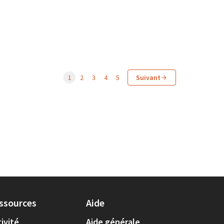
1
2
3
4
5
Suivant
ssources
Aide
ivité
Aide générale