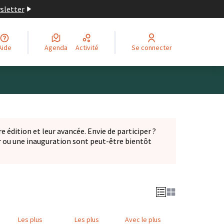
wsletter
Aide
Agenda
Activité
Se connecter
Leaflet
|
©
OpenStreetMap
contributors
ge comme des points de carte. L'élément peut être utilisé ave
e édition et leur avancée. Envie de participer ?
er ou une inauguration sont peut-être bientôt
nglet)
Les plus
Les plus
Avec le plus