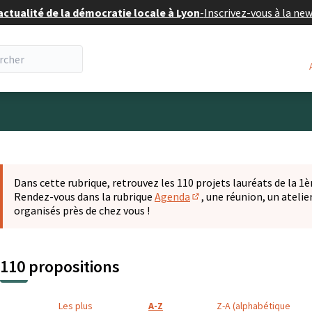
actualité de la démocratie locale à Lyon
-
Inscrivez-vous à la ne
eur
 la carte
t suivant est une carte qui présente les éléments de cette pa
Dans cette rubrique, retrouvez les 110 projets lauréats de la 1èr
Rendez-vous dans la rubrique
Agenda
, une réunion, un ateli
(S'ouvre dans un nouvel o
organisés près de chez vous !
110 propositions
Les plus
A-Z
Z-A (alphabétique