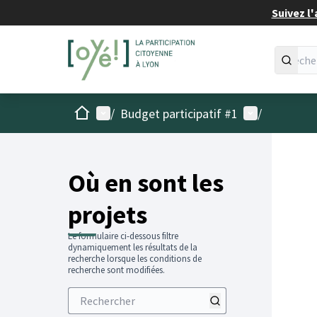
Suivez l'
Accueil
Menu principal
Menu utilisat
/
Budget participatif #1
/
Passer
L'élémen
+
−
Où en sont les
projets
Le formulaire ci-dessous filtre
dynamiquement les résultats de la
recherche lorsque les conditions de
recherche sont modifiées.