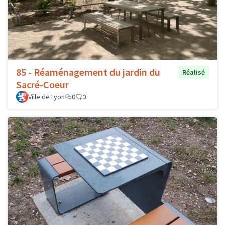
85 - Réaménagement du jardin du
Réalisé
Sacré-Coeur
Ville de Lyon
0
0