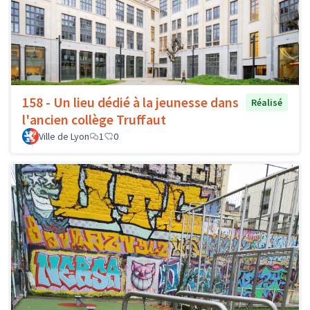
158 - Un lieu dédié à la jeunesse dans
Réalisé
l'ancien collège Truffaut
Ville de Lyon
1
0