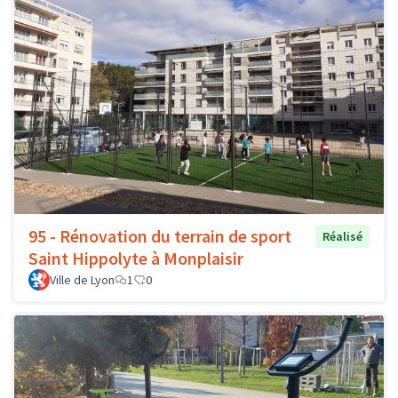
95 - Rénovation du terrain de sport
Réalisé
Saint Hippolyte à Monplaisir
Ville de Lyon
1
0