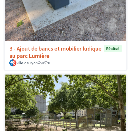
3 - Ajout de bancs et mobilier ludique
Réalisé
au parc Lumière
Ville de Lyon
0
0