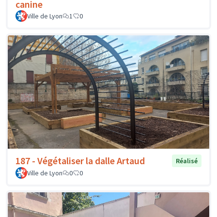
canine
Ville de Lyon
1
0
187 - Végétaliser la dalle Artaud
Réalisé
Ville de Lyon
0
0