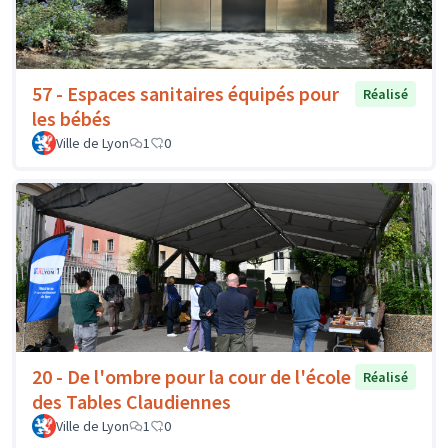
57 - Espaces sanitaires équipés pour
Réalisé
les bébés
Ville de Lyon
1
0
20 - De l'ombre pour la cour de l'école
Réalisé
des Tables Claudiennes
Ville de Lyon
1
0