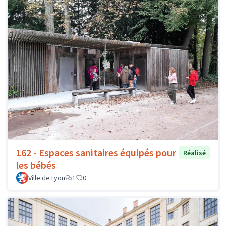
162 - Espaces sanitaires équipés pour
Réalisé
les bébés
Ville de Lyon
1
0