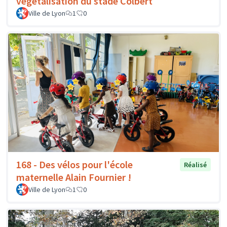
végétalisation du stade Colbert
Ville de Lyon
1
0
168 - Des vélos pour l'école
Réalisé
maternelle Alain Fournier !
Ville de Lyon
1
0