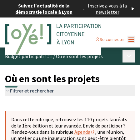
Suivez l'actualité de la
Inscrivez-vous à la
-
démocratie locale à Lyon
newsletter
Menu
Se connecter
Menu p
Budget participatif #1
/
Où en sont les projets
Où en sont les projets
Filtrer et rechercher
Passer la carte
Leaflet
|
©
OpenStreetMap
contributors
L'élément suivant est une carte qui présente les éléments 
+
Dans cette rubrique, retrouvez les 110 projets lauréats
−
de la 1ère édition et leur avancée. Envie de participer ?
Rendez-vous dans la rubrique
Agenda
, une réunion,
(S'ouvre dans un nouve
un atelier ou une inauguration sont peut-être bientôt