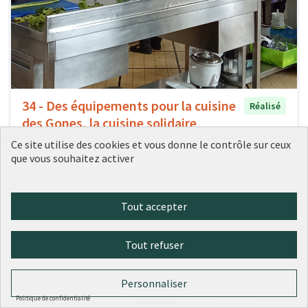
34 - Des équipements pour la cuisine
Réalisé
des Gones, la cuisine solidaire
partagée
Ce site utilise des cookies et vous donne le contrôle sur ceux
Ville de Lyon
0
0
que vous souhaitez activer
Tout accepter
Tout refuser
Personnaliser
Politique de confidentialité