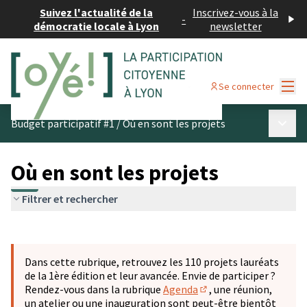
Suivez l'actualité de la
Inscrivez-vous à la
-
démocratie locale à Lyon
newsletter
Menu
Se connecter
Menu p
Budget participatif #1
/
Où en sont les projets
Où en sont les projets
Filtrer et rechercher
Passer la carte
Leaflet
|
©
OpenStreetMap
contributors
L'élément suivant est une carte qui présente les éléments 
+
Dans cette rubrique, retrouvez les 110 projets lauréats
−
de la 1ère édition et leur avancée. Envie de participer ?
Rendez-vous dans la rubrique
Agenda
, une réunion,
(S'ouvre dans un nouve
un atelier ou une inauguration sont peut-être bientôt