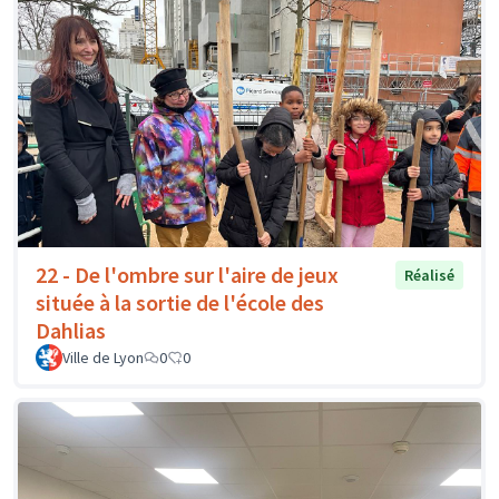
22 - De l'ombre sur l'aire de jeux
Réalisé
située à la sortie de l'école des
Dahlias
Ville de Lyon
0
0