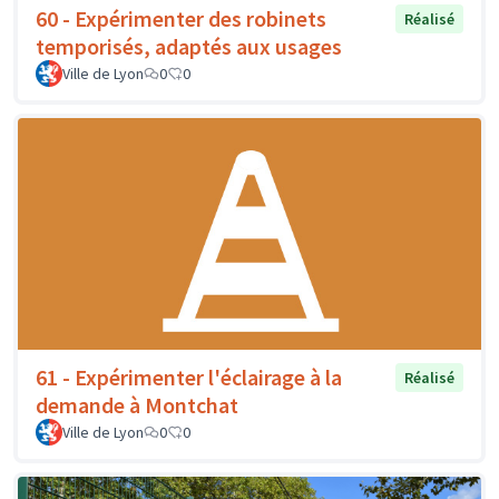
60 - Expérimenter des robinets
Réalisé
temporisés, adaptés aux usages
Ville de Lyon
0
0
61 - Expérimenter l'éclairage à la
Réalisé
demande à Montchat
Ville de Lyon
0
0