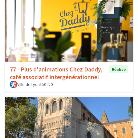
77 - Plus d'animations Chez Daddy,
Réalisé
café associatif intergénérationnel
Ville de Lyon
0
0