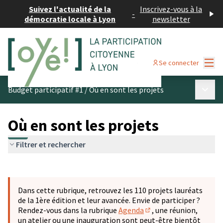
Suivez l'actualité de la
Inscrivez-vous à la
-
démocratie locale à Lyon
newsletter
Menu
Se connecter
Menu p
Budget participatif #1
/
Où en sont les projets
Où en sont les projets
Filtrer et rechercher
Passer la carte
Leaflet
|
©
OpenStreetMap
contributors
L'élément suivant est une carte qui présente les éléments 
+
Dans cette rubrique, retrouvez les 110 projets lauréats
−
de la 1ère édition et leur avancée. Envie de participer ?
Rendez-vous dans la rubrique
Agenda
, une réunion,
(S'ouvre dans un nouve
un atelier ou une inauguration sont peut-être bientôt