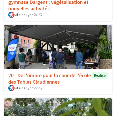
gymnase Dargent : végétalisation et
nouvelles activités
Ville de Lyon
1
0
20 - De l'ombre pour la cour de l'école
Réalisé
des Tables Claudiennes
Ville de Lyon
1
0