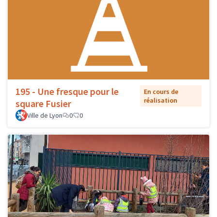
195 - Une fresque pour le
En cours de
réalisation
square Fusier
Ville de Lyon
0
0