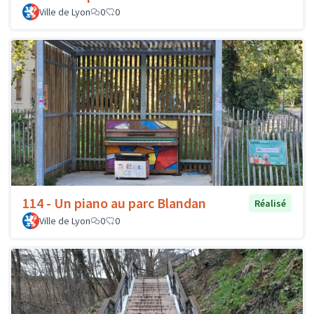
Ville de Lyon
0
0
114 - Un piano au parc Blandan
Réalisé
Ville de Lyon
0
0