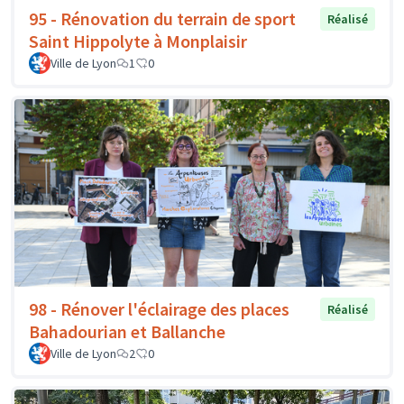
95 - Rénovation du terrain de sport
Réalisé
Saint Hippolyte à Monplaisir
Ville de Lyon
1
0
98 - Rénover l'éclairage des places
Réalisé
Bahadourian et Ballanche
Ville de Lyon
2
0