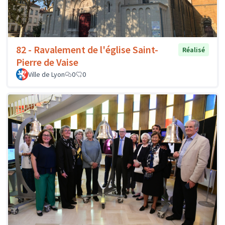
82 - Ravalement de l'église Saint-
Réalisé
Pierre de Vaise
Ville de Lyon
0
0