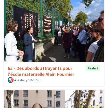
65 - Des abords attrayants pour
Réalisé
l'école maternelle Alain Fournier
Ville de Lyon
0
0