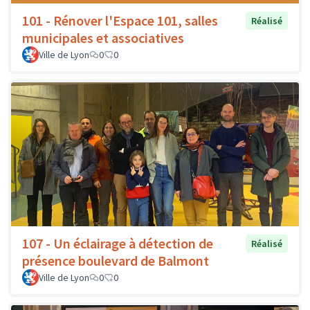
101 - Rénover l'Espace 101, salles
Réalisé
municipales et associatives
Ville de Lyon
0
0
107 - Un éclairage à détection de
Réalisé
présence boulevard de Balmont
Ville de Lyon
0
0