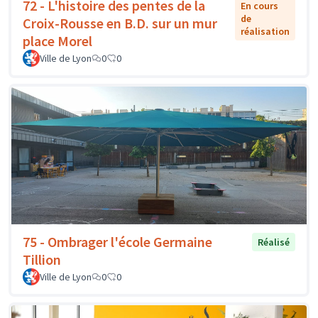
72 - L'histoire des pentes de la
En cours
de
Croix-Rousse en B.D. sur un mur
réalisation
place Morel
Ville de Lyon
0
0
75 - Ombrager l'école Germaine
Réalisé
Tillion
Ville de Lyon
0
0