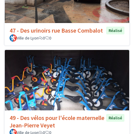
47 - Des urinoirs rue Basse Combalot
Réalisé
Ville de Lyon
0
0
49 - Des vélos pour l'école maternelle
Réalisé
Jean-Pierre Veyet
Ville de Lyon
0
0