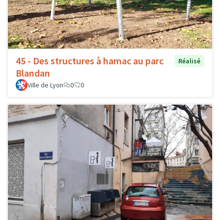
45 - Des structures à hamac au parc
Réalisé
Blandan
Ville de Lyon
0
0