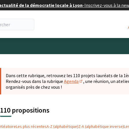
actualité de la démocratie locale à Lyon
-
Inscrivez-vous à la ne
eur
 la carte
t suivant est une carte qui présente les éléments de cette pa
Dans cette rubrique, retrouvez les 110 projets lauréats de la 1èr
Rendez-vous dans la rubrique
Agenda
, une réunion, un ateli
(S'ouvre dans un nouvel o
organisés près de chez vous !
110 propositions
Aléatoire
Les plus récentes
A-Z (alphabétique)
Z-A (alphabétique inverse)
Le