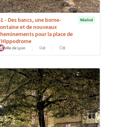
51 - Des bancs, une borne-
Réalisé
fontaine et de nouveaux
cheminements pour la place de
l'Hippodrome
Ville de Lyon
0
0