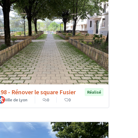
198 - Rénover le square Fusier
Réalisé
Ville de Lyon
0
0