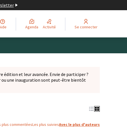
wsletter
Aide
Agenda
Activité
Se connecter
Leaflet
|
©
OpenStreetMap
contributors
ge comme des points de carte. L'élément peut être utilisé ave
e édition et leur avancée. Envie de participer ?
er ou une inauguration sont peut-être bientôt
nglet)
s plus commentées
Les plus suivies
Avec le plus d'auteurs