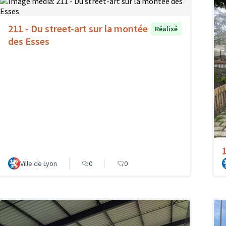
211 - Du street-art sur la montée
Réalisé
des Esses
Ville de Lyon
0
0