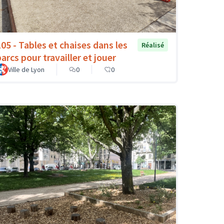
105 - Tables et chaises dans les
Réalisé
arcs pour travailler et jouer
Ville de Lyon
0
0