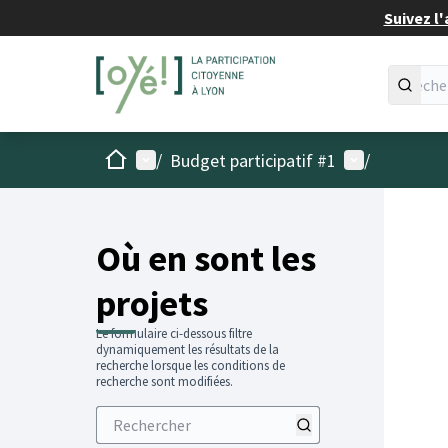
Suivez l'
Accueil
Menu principal
Menu utilisat
/
Budget participatif #1
/
Passer
L'élémen
+
−
Où en sont les
projets
Le formulaire ci-dessous filtre
dynamiquement les résultats de la
recherche lorsque les conditions de
recherche sont modifiées.