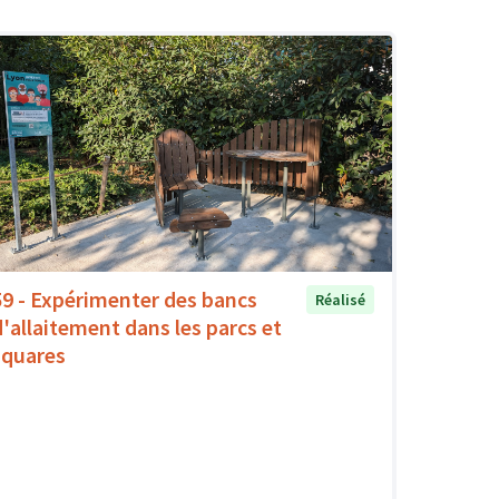
59 - Expérimenter des bancs
Réalisé
d'allaitement dans les parcs et
squares