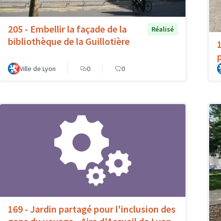
205 - Embellir la façade de la
Réalisé
bibliothèque de la Guillotière
p
Ville de Lyon
0
0
169 - Jardin partagé pour l'inclusion des