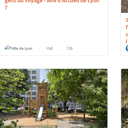
gens du voyage - Aire d'Accueil de Lyon
7
Ville de Lyon
0
0