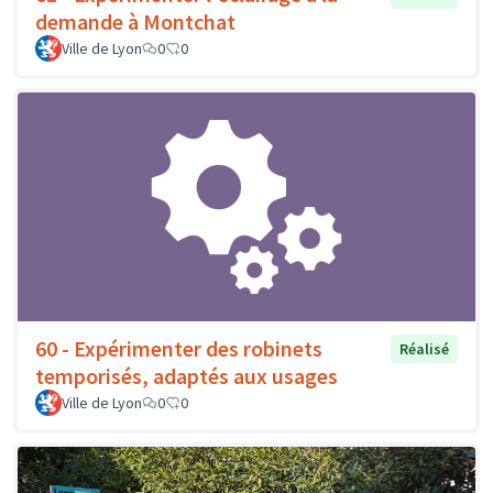
demande à Montchat
Ville de Lyon
0
0
60 - Expérimenter des robinets
Réalisé
temporisés, adaptés aux usages
Ville de Lyon
0
0