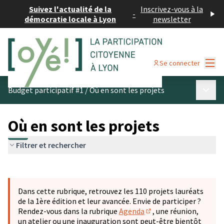
Suivez l'actualité de la
Inscrivez-vous à la
-
démocratie locale à Lyon
newsletter
Menu
Se connecter
Menu p
Budget participatif #1
/
Où en sont les projets
Où en sont les projets
Filtrer et rechercher
Passer la carte
Leaflet
|
©
OpenStreetMap
contributors
L'élément suivant est une carte qui présente les éléments 
+
Dans cette rubrique, retrouvez les 110 projets lauréats
−
de la 1ère édition et leur avancée. Envie de participer ?
Rendez-vous dans la rubrique
Agenda
, une réunion,
(S'ouvre dans un nouve
un atelier ou une inauguration sont peut-être bientôt