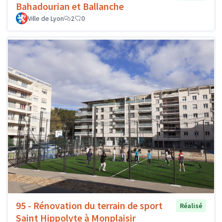
Bahadourian et Ballanche
Ville de Lyon
2
0
95 - Rénovation du terrain de sport
Réalisé
Saint Hippolyte à Monplaisir