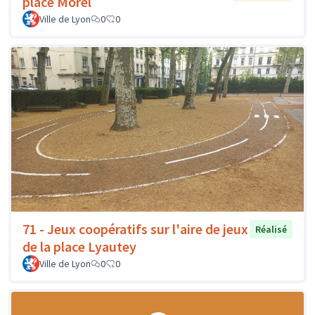
place Morel
Ville de Lyon
0
0
71 - Jeux coopératifs sur l'aire de jeux
Réalisé
de la place Lyautey
Ville de Lyon
0
0