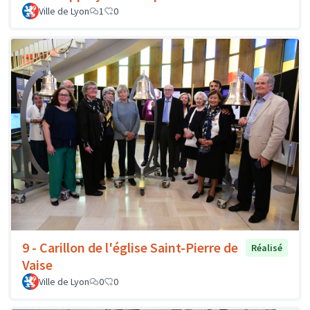
Ville de Lyon
1
0
9 - Carillon de l'église Saint-Pierre de
Réalisé
Vaise
Ville de Lyon
0
0