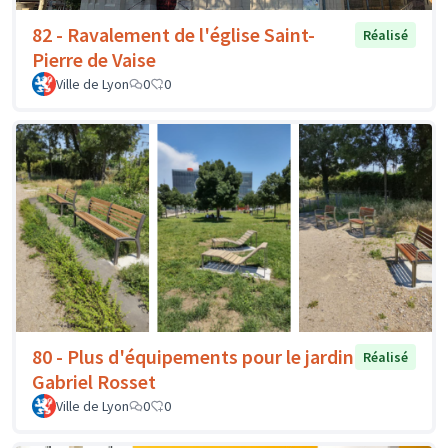
82 - Ravalement de l'église Saint-
Réalisé
Pierre de Vaise
Ville de Lyon
0
0
80 - Plus d'équipements pour le jardin
Réalisé
Gabriel Rosset
Ville de Lyon
0
0