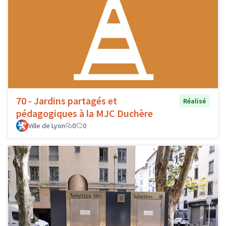
70 - Jardins partagés et
Réalisé
pédagogiques à la MJC Duchère
Ville de Lyon
0
0