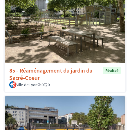
85 - Réaménagement du jardin du
Réalisé
Sacré-Coeur
Ville de Lyon
0
0