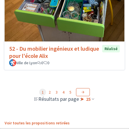
52 - Du mobilier ingénieux et ludique
Réalisé
pour l'école Alix
Ville de Lyon
0
0
1
2
3
4
5
Résultats par page :
25
Voir toutes les propositions retirées