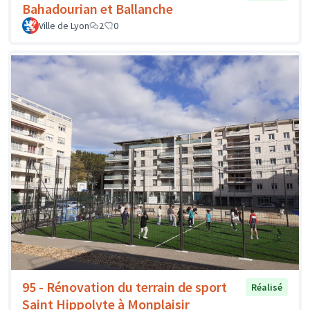
Bahadourian et Ballanche
Ville de Lyon
2
0
95 - Rénovation du terrain de sport
Réalisé
Saint Hippolyte à Monplaisir