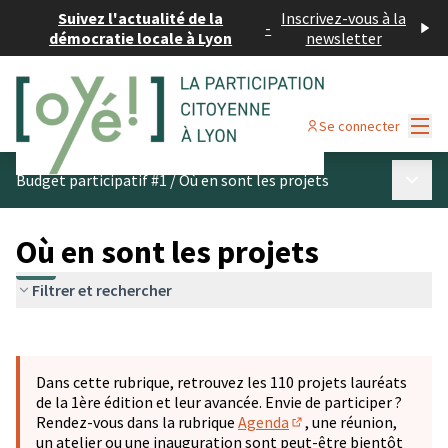
Suivez l'actualité de la
Inscrivez-vous à la
-
démocratie locale à Lyon
newsletter
Menu
Se connecter
Menu p
Budget participatif #1
/
Où en sont les projets
Où en sont les projets
Filtrer et rechercher
Passer la carte
Leaflet
|
©
OpenStreetMap
contributors
L'élément suivant est une carte qui présente les éléments 
+
Dans cette rubrique, retrouvez les 110 projets lauréats
−
de la 1ère édition et leur avancée. Envie de participer ?
Rendez-vous dans la rubrique
Agenda
, une réunion,
(S'ouvre dans un nouve
un atelier ou une inauguration sont peut-être bientôt