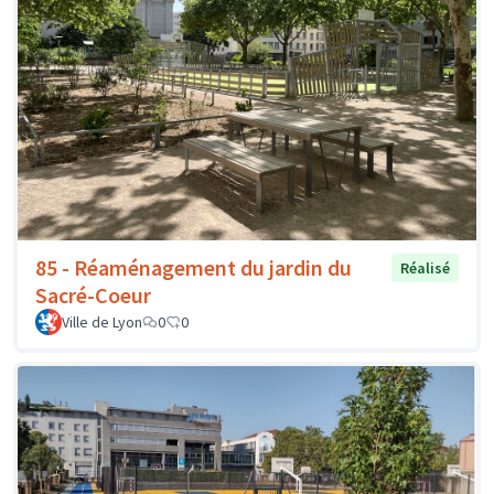
85 - Réaménagement du jardin du
Réalisé
Sacré-Coeur
Ville de Lyon
0
0