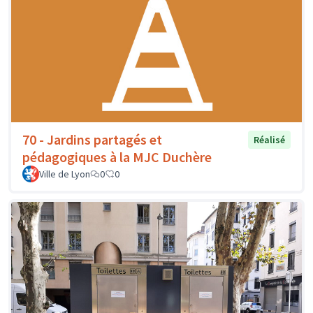
70 - Jardins partagés et
Réalisé
pédagogiques à la MJC Duchère
Ville de Lyon
0
0