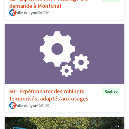
demande à Montchat
Ville de Lyon
0
0
60 - Expérimenter des robinets
Réalisé
temporisés, adaptés aux usages
Ville de Lyon
0
0