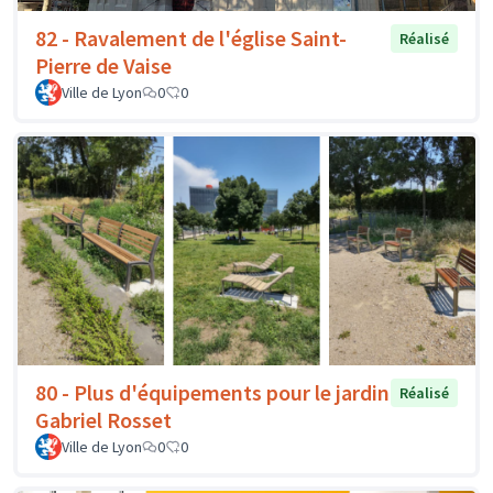
82 - Ravalement de l'église Saint-
Réalisé
Pierre de Vaise
Ville de Lyon
0
0
80 - Plus d'équipements pour le jardin
Réalisé
Gabriel Rosset
Ville de Lyon
0
0