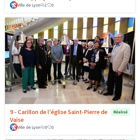
Ville de Lyon
1
0
9 - Carillon de l'église Saint-Pierre de
Réalisé
Vaise
Ville de Lyon
0
0