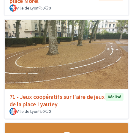
place Morel
Ville de Lyon
0
0
71 - Jeux coopératifs sur l'aire de jeux
Réalisé
de la place Lyautey
Ville de Lyon
0
0