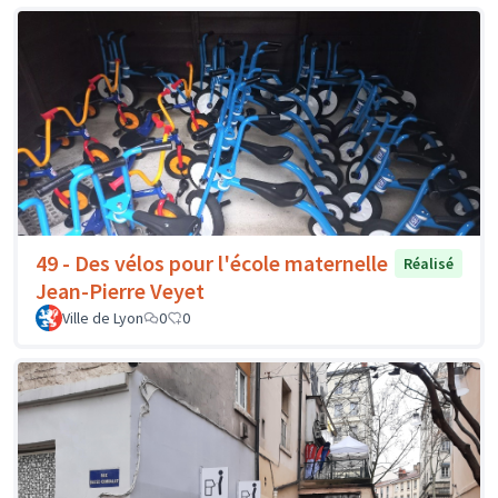
49 - Des vélos pour l'école maternelle
Réalisé
Jean-Pierre Veyet
Ville de Lyon
0
0