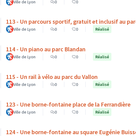
Ville de Lyon
0
0
113 - Un parcours sportif, gratuit et inclusif au pa
Ville de Lyon
0
0
Réalisé
114 - Un piano au parc Blandan
Ville de Lyon
0
0
Réalisé
115 - Un rail à vélo au parc du Vallon
Ville de Lyon
0
0
Réalisé
123 - Une borne-fontaine place de la Ferrandière
Ville de Lyon
0
0
Réalisé
124 - Une borne-fontaine au square Eugénie Buis