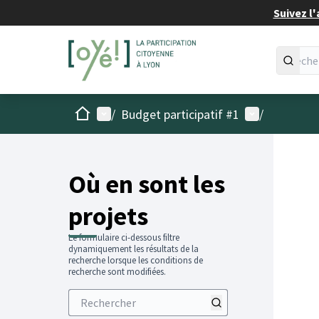
Suivez l'
Accueil
Menu principal
Menu utilisat
/
Budget participatif #1
/
Passer
L'élémen
+
−
Où en sont les
projets
Le formulaire ci-dessous filtre
dynamiquement les résultats de la
recherche lorsque les conditions de
recherche sont modifiées.