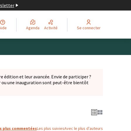
wsletter
Aide
Agenda
Activité
Se connecter
Leaflet
|
©
OpenStreetMap
contributors
ge comme des points de carte. L'élément peut être utilisé ave
e édition et leur avancée. Envie de participer ?
er ou une inauguration sont peut-être bientôt
nglet)
s plus commentées
Les plus suivies
Avec le plus d'auteurs