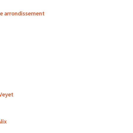
ème arrondissement
 Veyet
lix