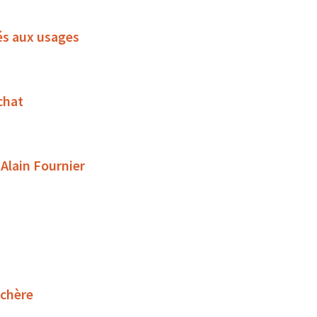
és aux usages
chat
 Alain Fournier
uchère