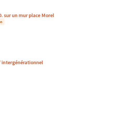
D. sur un mur place Morel
on
f intergénérationnel