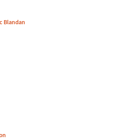
rc Blandan
son