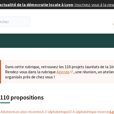
actualité de la démocratie locale à Lyon
-
Inscrivez-vous à la ne
eur
 la carte
t suivant est une carte qui présente les éléments de cette pa
Dans cette rubrique, retrouvez les 110 projets lauréats de la 1èr
Rendez-vous dans la rubrique
Agenda
, une réunion, un ateli
(S'ouvre dans un nouvel o
organisés près de chez vous !
110 propositions
Aléatoire
Les plus récentes
A-Z (alphabétique)
Z-A (alphabétique inverse)
Le