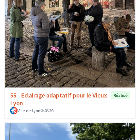
55 - Eclairage adaptatif pour le Vieux
Réalisé
Lyon
Ville de Lyon
0
0