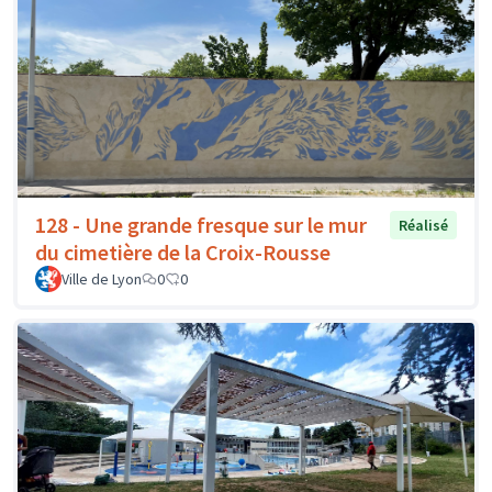
128 - Une grande fresque sur le mur
Réalisé
du cimetière de la Croix-Rousse
Ville de Lyon
0
0