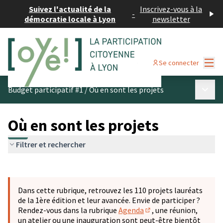
Suivez l'actualité de la
Inscrivez-vous à la
-
démocratie locale à Lyon
newsletter
Menu
Se connecter
Menu p
Budget participatif #1
/
Où en sont les projets
Où en sont les projets
Filtrer et rechercher
Passer la carte
Leaflet
|
©
OpenStreetMap
contributors
L'élément suivant est une carte qui présente les éléments 
+
Dans cette rubrique, retrouvez les 110 projets lauréats
−
de la 1ère édition et leur avancée. Envie de participer ?
Rendez-vous dans la rubrique
Agenda
, une réunion,
(S'ouvre dans un nouve
un atelier ou une inauguration sont peut-être bientôt