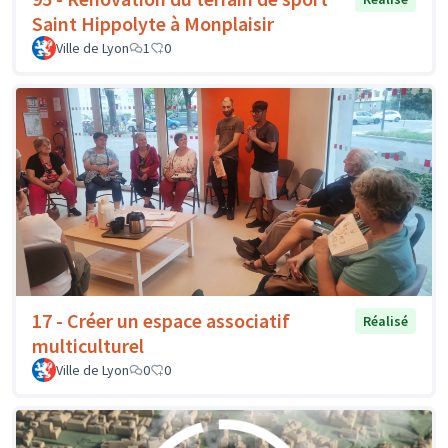
Saint Hippolyte à Monplaisir
Ville de Lyon
1
0
17 - Créer un espace associatif
Réalisé
multiculturel
Ville de Lyon
0
0