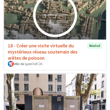
18 - Créer une visite virtuelle du
Réalisé
mystérieux réseau souterrain des
arêtes de poisson
Ville de Lyon
0
0