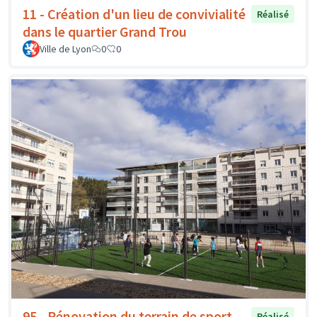
11 - Création d'un lieu de convivialité
Réalisé
dans le quartier Grand Trou
Ville de Lyon
0
0
95 - Rénovation du terrain de sport
Réalisé