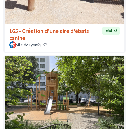
165 - Création d'une aire d'ébats
Réalisé
canine
Ville de Lyon
1
0