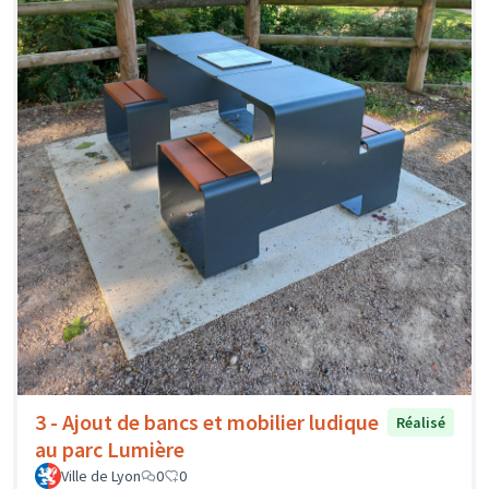
3 - Ajout de bancs et mobilier ludique
Réalisé
au parc Lumière
Ville de Lyon
0
0