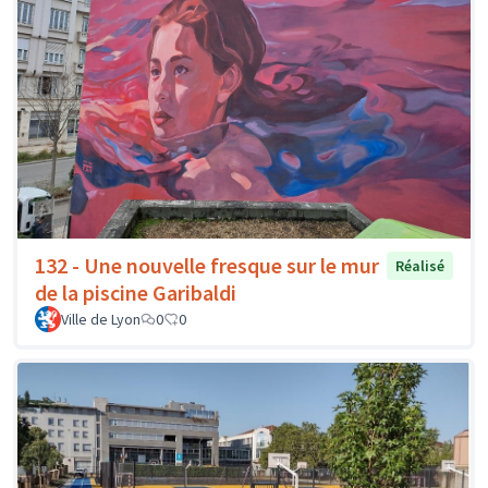
132 - Une nouvelle fresque sur le mur
Réalisé
de la piscine Garibaldi
Ville de Lyon
0
0