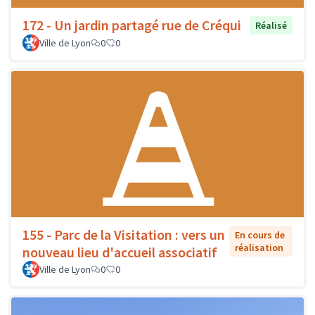
172 - Un jardin partagé rue de Créqui
Réalisé
Ville de Lyon
0
0
155 - Parc de la Visitation : vers un
En cours de
réalisation
nouveau lieu d'accueil associatif
Ville de Lyon
0
0