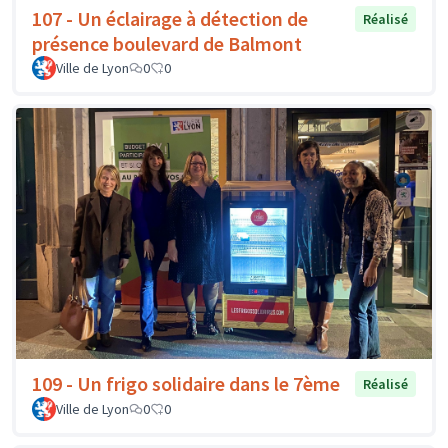
107 - Un éclairage à détection de
Réalisé
présence boulevard de Balmont
Ville de Lyon
0
0
109 - Un frigo solidaire dans le 7ème
Réalisé
Ville de Lyon
0
0