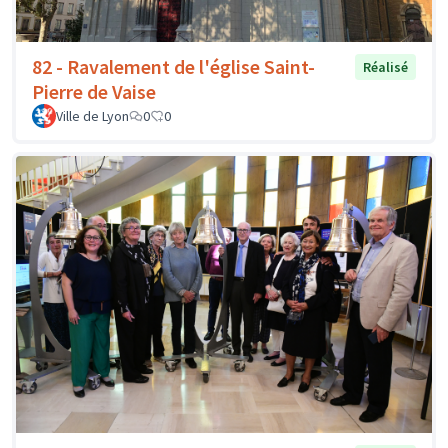
82 - Ravalement de l'église Saint-
Réalisé
Pierre de Vaise
Ville de Lyon
0
0