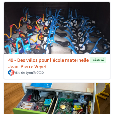
49 - Des vélos pour l'école maternelle
Réalisé
Jean-Pierre Veyet
Ville de Lyon
0
0