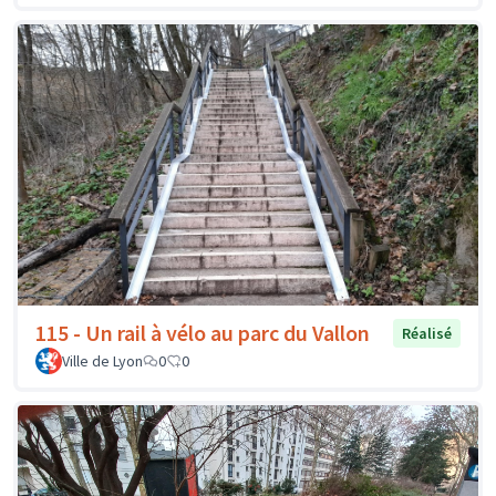
115 - Un rail à vélo au parc du Vallon
Réalisé
Ville de Lyon
0
0