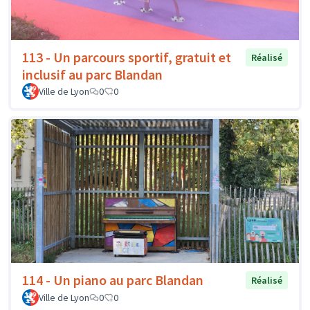
113 - Un parcours sportif, gratuit et
Réalisé
inclusif au parc Blandan
Ville de Lyon
0
0
114 - Un piano au parc Blandan
Réalisé
Ville de Lyon
0
0