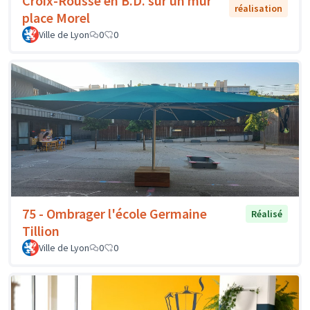
Croix-Rousse en B.D. sur un mur
réalisation
place Morel
Ville de Lyon
0
0
75 - Ombrager l'école Germaine
Réalisé
Tillion
Ville de Lyon
0
0