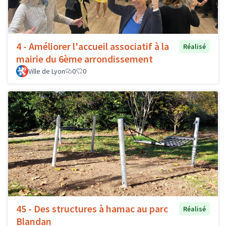
4 - Améliorer l'accueil associatif à la
Réalisé
mairie du 6ème arrondissement
Ville de Lyon
0
0
45 - Des structures à hamac au parc
Réalisé
Blandan