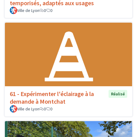
temporisés, adaptés aux usages
Ville de Lyon
0
0
61 - Expérimenter l'éclairage à la
Réalisé
demande à Montchat
Ville de Lyon
0
0