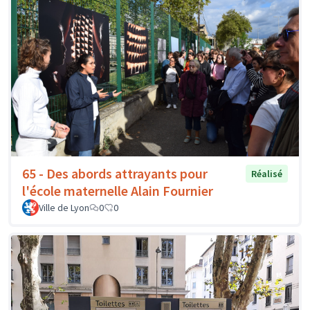
65 - Des abords attrayants pour
Réalisé
l'école maternelle Alain Fournier
Ville de Lyon
0
0