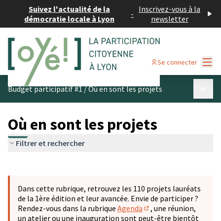
Suivez l'actualité de la
Inscrivez-vous à la
-
démocratie locale à Lyon
newsletter
Menu
Se connecter
Menu p
Budget participatif #1
/
Où en sont les projets
Où en sont les projets
Filtrer et rechercher
Passer la carte
Leaflet
|
©
OpenStreetMap
contributors
L'élément suivant est une carte qui présente les éléments 
+
Dans cette rubrique, retrouvez les 110 projets lauréats
−
de la 1ère édition et leur avancée. Envie de participer ?
Rendez-vous dans la rubrique
Agenda
, une réunion,
(S'ouvre dans un nouve
un atelier ou une inauguration sont peut-être bientôt