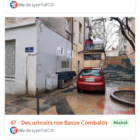
Ville de Lyon
0
0
47 - Des urinoirs rue Basse Combalot
Réalisé
Ville de Lyon
0
0