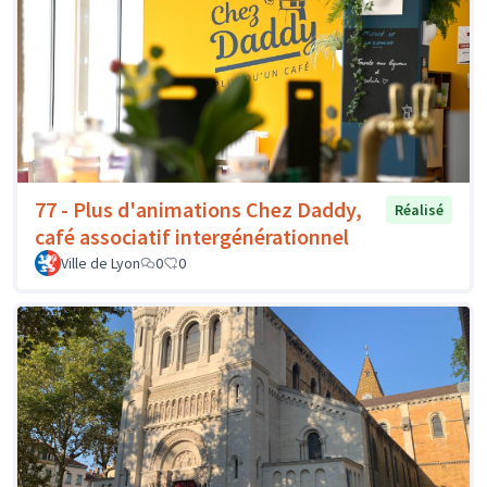
77 - Plus d'animations Chez Daddy,
Réalisé
café associatif intergénérationnel
Ville de Lyon
0
0