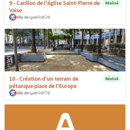
9 - Carillon de l'église Saint-Pierre de
Réalisé
Vaise
Ville de Lyon
0
0
10 - Création d'un terrain de
Réalisé
pétanque place de l'Europe
Ville de Lyon
0
0