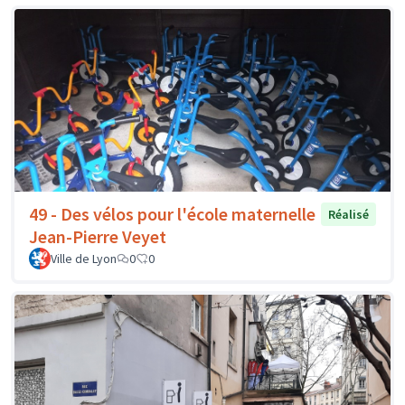
49 - Des vélos pour l'école maternelle
Réalisé
Jean-Pierre Veyet
Ville de Lyon
0
0