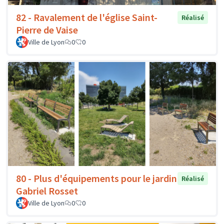
82 - Ravalement de l'église Saint-
Réalisé
Pierre de Vaise
Ville de Lyon
0
0
80 - Plus d'équipements pour le jardin
Réalisé
Gabriel Rosset
Ville de Lyon
0
0