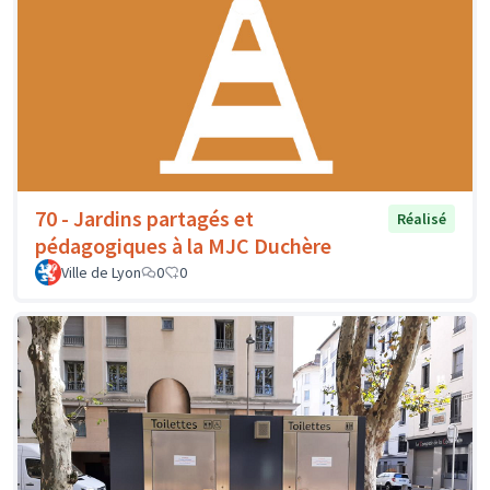
70 - Jardins partagés et
Réalisé
pédagogiques à la MJC Duchère
Ville de Lyon
0
0