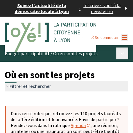
Suivez l'actualité de la
Inscrivez-vous à la
-
démocratie locale à Lyon
newsletter
Menu
Se connecter
Menu p
Budget participatif #1
/
Où en sont les projets
Où en sont les projets
Filtrer et rechercher
Passer la carte
Leaflet
|
©
OpenStreetMap
contributors
L'élément suivant est une carte qui présente les éléments 
+
Dans cette rubrique, retrouvez les 110 projets lauréats
−
de la 1ère édition et leur avancée. Envie de participer ?
Rendez-vous dans la rubrique
Agenda
, une réunion,
(S'ouvre dans un nouve
un atelier ou une inauguration sont peut-être bientôt