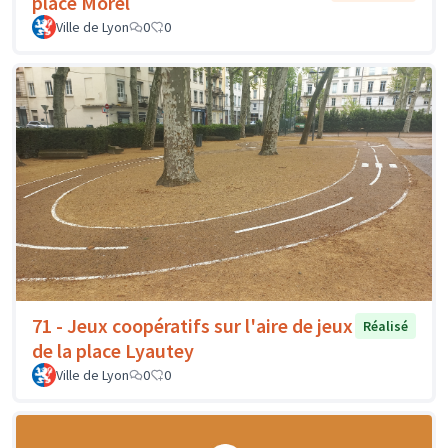
place Morel
Ville de Lyon
0
0
71 - Jeux coopératifs sur l'aire de jeux
Réalisé
de la place Lyautey
Ville de Lyon
0
0