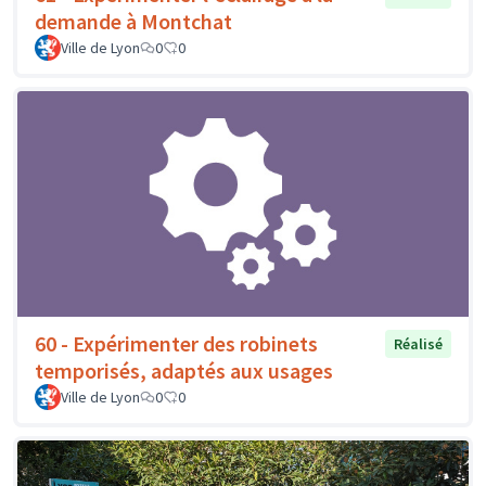
demande à Montchat
Ville de Lyon
0
0
60 - Expérimenter des robinets
Réalisé
temporisés, adaptés aux usages
Ville de Lyon
0
0