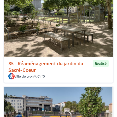
85 - Réaménagement du jardin du
Réalisé
Sacré-Coeur
Ville de Lyon
0
0