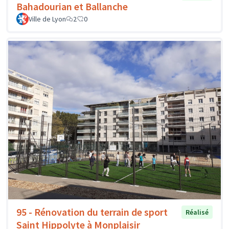
Bahadourian et Ballanche
Ville de Lyon
2
0
95 - Rénovation du terrain de sport
Réalisé
Saint Hippolyte à Monplaisir