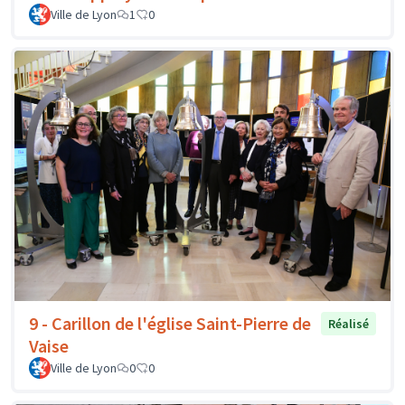
Ville de Lyon
1
0
9 - Carillon de l'église Saint-Pierre de
Réalisé
Vaise
Ville de Lyon
0
0