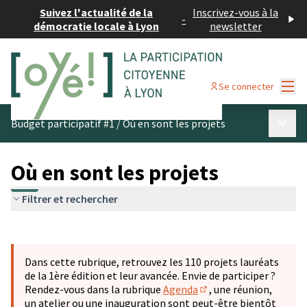
Suivez l'actualité de la
Inscrivez-vous à la
-
démocratie locale à Lyon
newsletter
Menu
Se connecter
Menu p
Budget participatif #1
/
Où en sont les projets
Où en sont les projets
Filtrer et rechercher
Passer la carte
Leaflet
|
©
OpenStreetMap
contributors
L'élément suivant est une carte qui présente les éléments 
+
Dans cette rubrique, retrouvez les 110 projets lauréats
−
de la 1ère édition et leur avancée. Envie de participer ?
Rendez-vous dans la rubrique
Agenda
, une réunion,
(S'ouvre dans un nouve
un atelier ou une inauguration sont peut-être bientôt