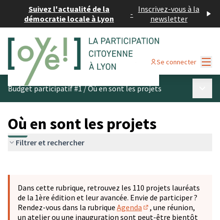
Suivez l'actualité de la
Inscrivez-vous à la
-
démocratie locale à Lyon
newsletter
Menu
Se connecter
Menu p
Budget participatif #1
/
Où en sont les projets
Où en sont les projets
Filtrer et rechercher
Passer la carte
Leaflet
|
©
OpenStreetMap
contributors
L'élément suivant est une carte qui présente les éléments 
+
Dans cette rubrique, retrouvez les 110 projets lauréats
−
de la 1ère édition et leur avancée. Envie de participer ?
Rendez-vous dans la rubrique
Agenda
, une réunion,
(S'ouvre dans un nouve
un atelier ou une inauguration sont peut-être bientôt