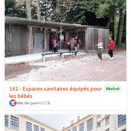
162 - Espaces sanitaires équipés pour
Réalisé
les bébés
Ville de Lyon
1
0