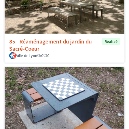
85 - Réaménagement du jardin du
Réalisé
Sacré-Coeur
Ville de Lyon
0
0