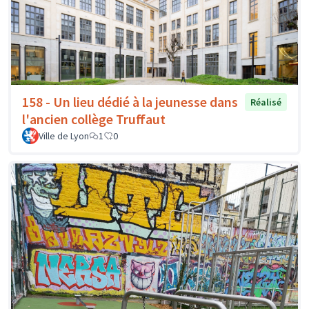
158 - Un lieu dédié à la jeunesse dans
Réalisé
l'ancien collège Truffaut
Ville de Lyon
1
0