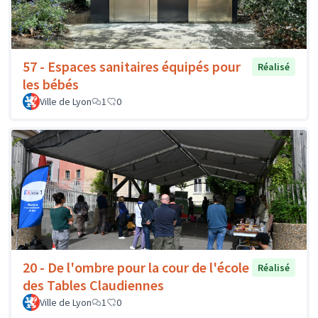
57 - Espaces sanitaires équipés pour
Réalisé
les bébés
Ville de Lyon
1
0
20 - De l'ombre pour la cour de l'école
Réalisé
des Tables Claudiennes
Ville de Lyon
1
0