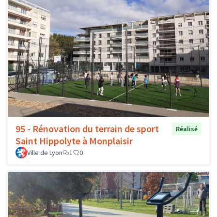
95 - Rénovation du terrain de sport
Réalisé
Saint Hippolyte à Monplaisir
Ville de Lyon
1
0