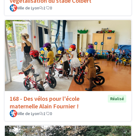
végétalisation du stade Colbert
Ville de Lyon
1
0
168 - Des vélos pour l'école
Réalisé
maternelle Alain Fournier !
Ville de Lyon
1
0