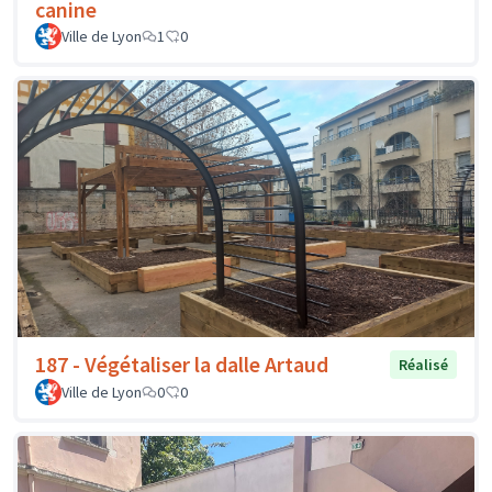
canine
Ville de Lyon
1
0
187 - Végétaliser la dalle Artaud
Réalisé
Ville de Lyon
0
0