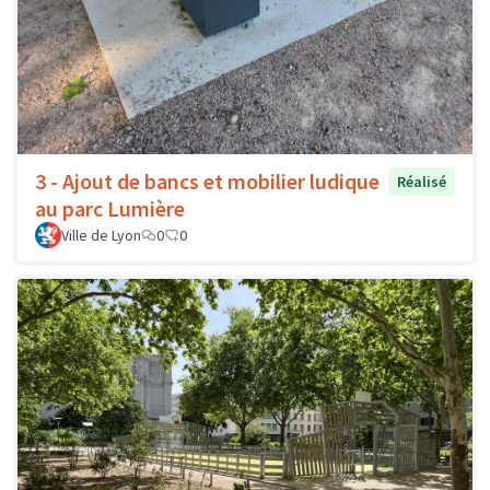
3 - Ajout de bancs et mobilier ludique
Réalisé
au parc Lumière
Ville de Lyon
0
0