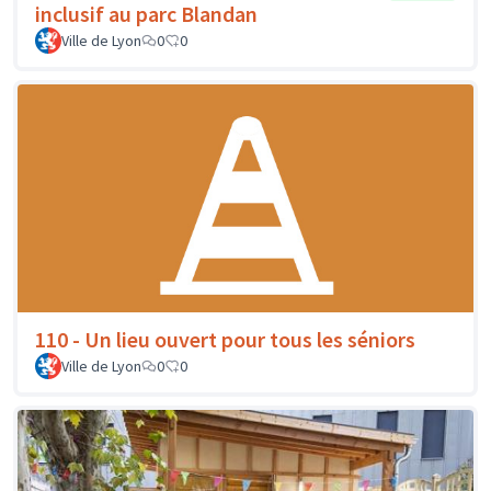
inclusif au parc Blandan
Ville de Lyon
0
0
110 - Un lieu ouvert pour tous les séniors
Ville de Lyon
0
0