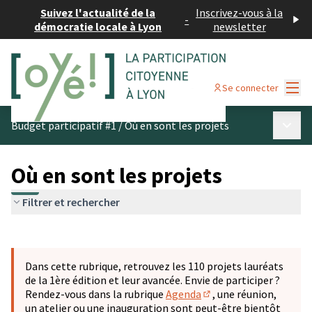
Suivez l'actualité de la
Inscrivez-vous à la
-
démocratie locale à Lyon
newsletter
Menu
Se connecter
Menu p
Budget participatif #1
/
Où en sont les projets
Où en sont les projets
Filtrer et rechercher
Passer la carte
Leaflet
|
©
OpenStreetMap
contributors
L'élément suivant est une carte qui présente les éléments 
+
Dans cette rubrique, retrouvez les 110 projets lauréats
−
de la 1ère édition et leur avancée. Envie de participer ?
Rendez-vous dans la rubrique
Agenda
, une réunion,
(S'ouvre dans un nouve
un atelier ou une inauguration sont peut-être bientôt