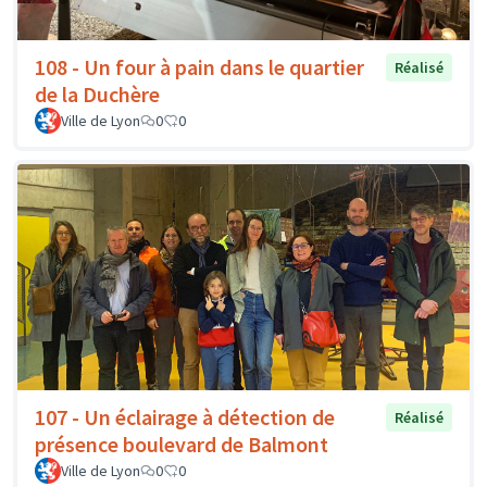
108 - Un four à pain dans le quartier
Réalisé
de la Duchère
Ville de Lyon
0
0
107 - Un éclairage à détection de
Réalisé
présence boulevard de Balmont
Ville de Lyon
0
0