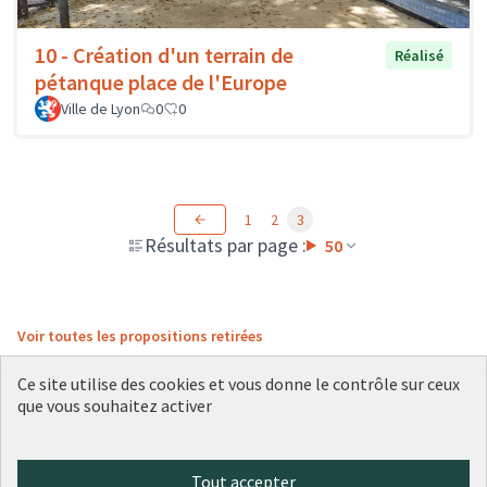
10 - Création d'un terrain de
Réalisé
pétanque place de l'Europe
Ville de Lyon
0
0
1
2
3
Résultats par page :
50
Voir toutes les propositions retirées
Ce site utilise des cookies et vous donne le contrôle sur ceux
que vous souhaitez activer
Conditions d'utilisation
Paramètres des cookies
Plateforme de participation citoyenne de la Ville de Lyon sur X
Plateforme de participation citoyenne de la Ville de Lyon sur Face
Plateforme de participation citoyenne de la Ville de Lyon sur 
Plateforme de participation citoyenne de la Ville de Lyo
Plateforme de participation citoyenne de la Ville d
Tout accepter